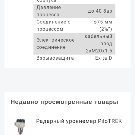
корпуса
Давление
до 40 бар
процесса
Соединение с
⌀75 мм
процессом
(2½”)
кабельный
Электрическое
ввод
соединение
2xM20x1.5
Взрывозащита
Ex ta D
Недавно просмотренные товары
Радарный уровнемер PiloTREK