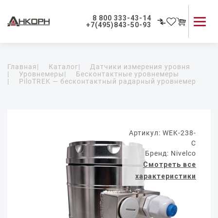
8 800 333-43-14
+7(495)843-50-93
Каталог продукции
Главная
|
Каталог
|
Датчики измерения уровня
Применение приборов
|
Уровнемеры
|
Бесконтактные уровнемеры
|
PiloTREK — бесконтактный радарный уровнемер
Как мы работаем
О компании
Контакты
Артикул: WEK-238-
C
Бренд: Nivelco
Смотреть все
характеристики