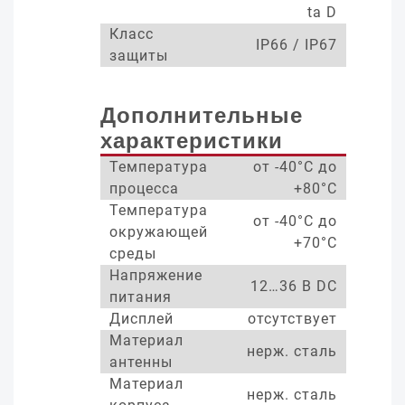
ta D
Класс
IP66 / IP67
защиты
Дополнительные
характеристики
Температура
от -40°С до
процесса
+80°С
Температура
от -40°С до
окружающей
+70°С
среды
Напряжение
12…36 В DC
питания
Дисплей
отсутствует
Материал
нерж. сталь
антенны
Материал
нерж. сталь