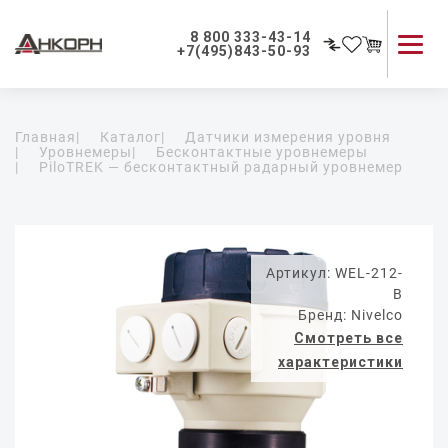
8 800 333-43-14
+7(495)843-50-93
Каталог продукции
Главная
|
Каталог
|
Датчики измерения уровня
Применение приборов
|
Уровнемеры
|
Бесконтактные уровнемеры
|
PiloTREK — бесконтактный радарный уровнемер
Как мы работаем
О компании
Контакты
Артикул: WEL-212-
B
Бренд: Nivelco
Смотреть все
характеристики