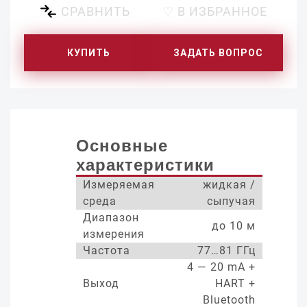
СРАВНИТЬ
♡ В ИЗБРАННОЕ
КУПИТЬ
ЗАДАТЬ ВОПРОС
Основные
характеристики
Измеряемая
жидкая /
среда
сыпучая
Диапазон
до 10 м
измерения
Частота
77…81 ГГц
4 — 20 mA +
Выход
HART +
Bluetooth