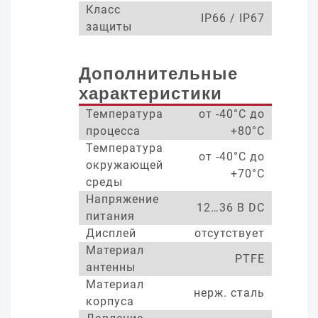
Класс
IP66 / IP67
защиты
Дополнительные
характеристики
Температура
от -40°С до
процесса
+80°С
Температура
от -40°С до
окружающей
+70°С
среды
Напряжение
12…36 В DC
питания
Дисплей
отсутствует
Материал
PTFE
антенны
Материал
нерж. сталь
корпуса