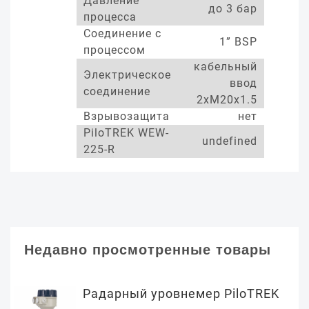
Давление
до 3 бар
процесса
Соединение с
1” BSP
процессом
кабельный
Электрическое
ввод
соединение
2xM20x1.5
Взрывозащита
нет
PiloTREK WEW-
undefined
225-R
Недавно просмотренные товары
Радарный уровнемер PiloTREK