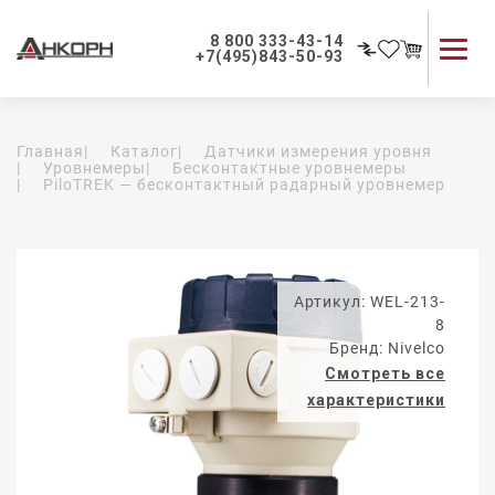
8 800 333-43-14
+7(495)843-50-93
Каталог продукции
Главная
|
Каталог
|
Датчики измерения уровня
Применение приборов
|
Уровнемеры
|
Бесконтактные уровнемеры
|
PiloTREK — бесконтактный радарный уровнемер
Как мы работаем
О компании
Контакты
Артикул: WEL-213-
8
Бренд: Nivelco
Смотреть все
характеристики