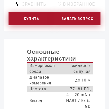
СРАВНИТЬ
♡ В ИЗБРАННОЕ
КУПИТЬ
ЗАДАТЬ ВОПРОС
Основные
характеристики
Измеряемая
жидкая /
среда
сыпучая
Диапазон
до 10 м
измерения
Частота
77…81 ГГц
4 — 20 mA +
Выход
HART / Ex ia
GD