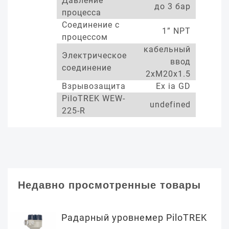
Давление
до 3 бар
процесса
Соединение с
1” NPT
процессом
кабельный
Электрическое
ввод
соединение
2xM20x1.5
Взрывозащита
Ex ia GD
PiloTREK WEW-
undefined
225-R
Недавно просмотренные товары
Радарный уровнемер PiloTREK