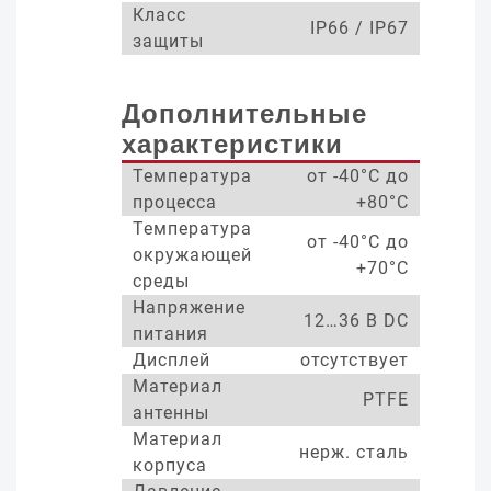
Класс
IP66 / IP67
защиты
Дополнительные
характеристики
Температура
от -40°С до
процесса
+80°С
Температура
от -40°С до
окружающей
+70°С
среды
Напряжение
12…36 В DC
питания
Дисплей
отсутствует
Материал
PTFE
антенны
Материал
нерж. сталь
корпуса