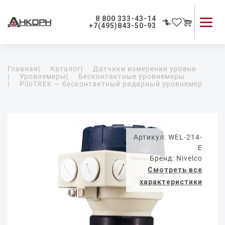
8 800 333-43-14
+7(495)843-50-93
Каталог продукции
Главная
|
Каталог
|
Датчики измерения уровня
Применение приборов
|
Уровнемеры
|
Бесконтактные уровнемеры
|
PiloTREK — бесконтактный радарный уровнемер
Как мы работаем
О компании
Контакты
Артикул: WEL-214-
E
Бренд: Nivelco
Смотреть все
характеристики