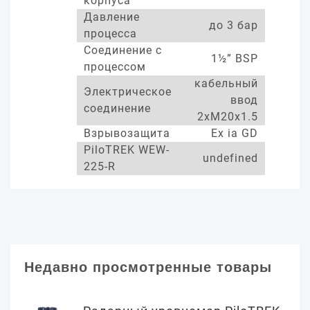
корпуса
Давление
до 3 бар
процесса
Соединение с
1½” BSP
процессом
кабельный
Электрическое
ввод
соединение
2xM20x1.5
Взрывозащита
Ex ia GD
PiloTREK WEW-
undefined
225-R
Недавно просмотренные товары