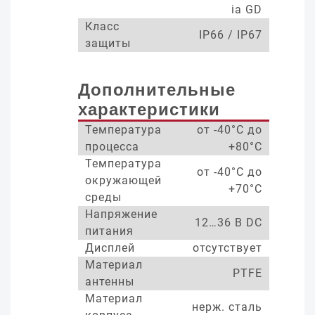
ia GD
Класс
IP66 / IP67
защиты
Дополнительные
характеристики
Температура
от -40°С до
процесса
+80°С
Температура
от -40°С до
окружающей
+70°С
среды
Напряжение
12…36 В DC
питания
Дисплей
отсутствует
Материал
PTFE
антенны
Материал
нерж. сталь