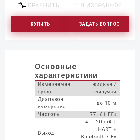
СРАВНИТЬ
♡ В ИЗБРАННОЕ
КУПИТЬ
ЗАДАТЬ ВОПРОС
Основные
характеристики
Измеряемая
жидкая /
среда
сыпучая
Диапазон
до 10 м
измерения
Частота
77…81 ГГц
4 — 20 mA +
HART +
Выход
Bluetooth / Ex