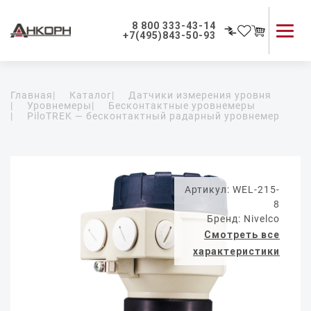
8 800 333-43-14
+7(495)843-50-93
Каталог продукции
Главная
|
Каталог
|
Датчики измерения уровня
Применение приборов
|
Уровнемеры
|
Бесконтактные уровнемеры
|
PiloTREK — бесконтактный радарный уровнемер
Как мы работаем
О компании
Контакты
Артикул: WEL-215-
8
Бренд: Nivelco
Смотреть все
характеристики