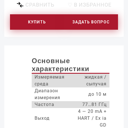
СРАВНИТЬ
♡ В ИЗБРАННОЕ
КУПИТЬ
ЗАДАТЬ ВОПРОС
Основные
характеристики
Измеряемая
жидкая /
среда
сыпучая
Диапазон
до 10 м
измерения
Частота
77…81 ГГц
4 — 20 mA +
Выход
HART / Ex ia
GD