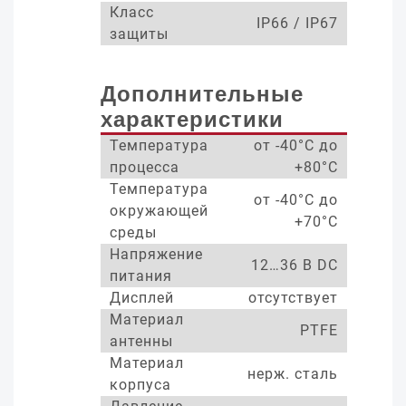
Класс
IP66 / IP67
защиты
Дополнительные
характеристики
Температура
от -40°С до
процесса
+80°С
Температура
от -40°С до
окружающей
+70°С
среды
Напряжение
12…36 В DC
питания
Дисплей
отсутствует
Материал
PTFE
антенны
Материал
нерж. сталь
корпуса