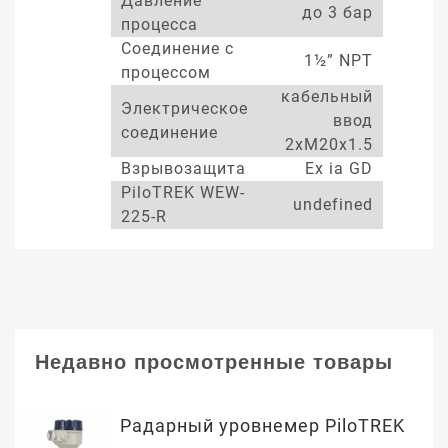
Давление
до 3 бар
процесса
Соединение с
1½” NPT
процессом
кабельный
Электрическое
ввод
соединение
2xM20x1.5
Взрывозащита
Ex ia GD
PiloTREK WEW-
undefined
225-R
Недавно просмотренные товары
Радарный уровнемер PiloTREK