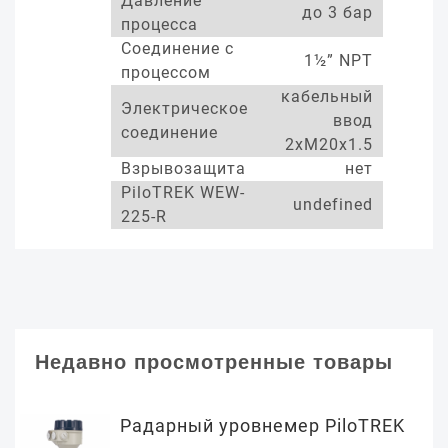
Давление
до 3 бар
процесса
Соединение с
1½” NPT
процессом
кабельный
Электрическое
ввод
соединение
2xM20x1.5
Взрывозащита
нет
PiloTREK WEW-
undefined
225-R
Недавно просмотренные товары
Радарный уровнемер PiloTREK