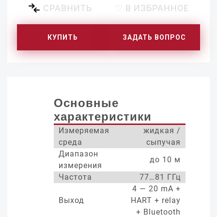
СРАВНИТЬ
♡ В ИЗБРАННОЕ
КУПИТЬ
ЗАДАТЬ ВОПРОС
Основные
характеристики
Измеряемая
жидкая /
среда
сыпучая
Диапазон
до 10 м
измерения
Частота
77…81 ГГц
4 — 20 mA +
Выход
HART + relay
+ Bluetooth