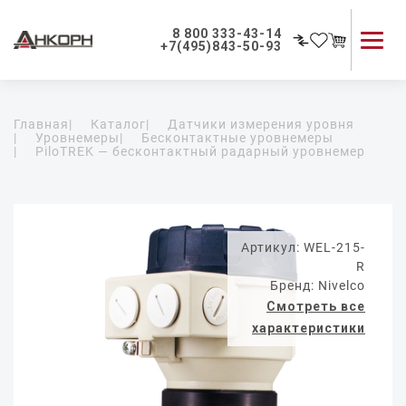
8 800 333-43-14
+7(495)843-50-93
Каталог продукции
Главная
|
Каталог
|
Датчики измерения уровня
Применение приборов
|
Уровнемеры
|
Бесконтактные уровнемеры
|
PiloTREK — бесконтактный радарный уровнемер
Как мы работаем
О компании
Контакты
Артикул: WEL-215-
R
Бренд: Nivelco
Смотреть все
характеристики