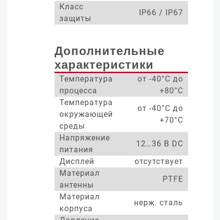
Класс
IP66 / IP67
защиты
Дополнительные
характеристики
Температура
от -40°С до
процесса
+80°С
Температура
от -40°С до
окружающей
+70°С
среды
Напряжение
12…36 В DC
питания
Дисплей
отсутствует
Материал
PTFE
антенны
Материал
нерж. сталь
корпуса