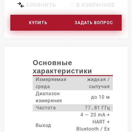
СРАВНИТЬ
♡ В ИЗБРАННОЕ
КУПИТЬ
ЗАДАТЬ ВОПРОС
Основные
характеристики
Измеряемая
жидкая /
среда
сыпучая
Диапазон
до 10 м
измерения
Частота
77…81 ГГц
4 — 20 mA +
HART +
Выход
Bluetooth / Ex