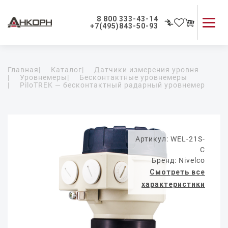
8 800 333-43-14
+7(495)843-50-93
Каталог продукции
Главная
|
Каталог
|
Датчики измерения уровня
Применение приборов
|
Уровнемеры
|
Бесконтактные уровнемеры
|
PiloTREK — бесконтактный радарный уровнемер
Как мы работаем
О компании
Контакты
Артикул: WEL-21S-
C
Бренд: Nivelco
Смотреть все
характеристики