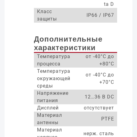
ta D
Класс
IP66 / IP67
защиты
Дополнительные
характеристики
Температура
от -40°С до
процесса
+80°С
Температура
от -40°С до
окружающей
+70°С
среды
Напряжение
12…36 В DC
питания
Дисплей
отсутствует
Материал
PTFE
антенны
Материал
нерж. сталь