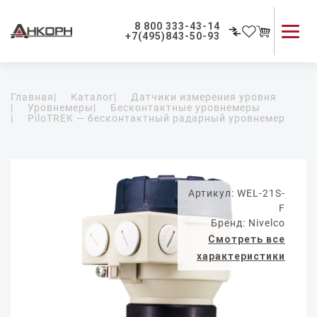
8 800 333-43-14
+7(495)843-50-93
Каталог продукции
Главная
|
Каталог
|
Датчики измерения уровня
Применение приборов
|
Уровнемеры
|
Бесконтактные уровнемеры
|
PiloTREK — бесконтактный радарный уровнемер
Как мы работаем
О компании
Контакты
Артикул: WEL-21S-
F
Бренд: Nivelco
Смотреть все
характеристики