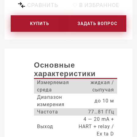
СРАВНИТЬ
♡ В ИЗБРАННОЕ
КУПИТЬ
ЗАДАТЬ ВОПРОС
Основные
характеристики
Измеряемая
жидкая /
среда
сыпучая
Диапазон
до 10 м
измерения
Частота
77…81 ГГц
4 — 20 mA +
Выход
HART + relay /
Ex ta D