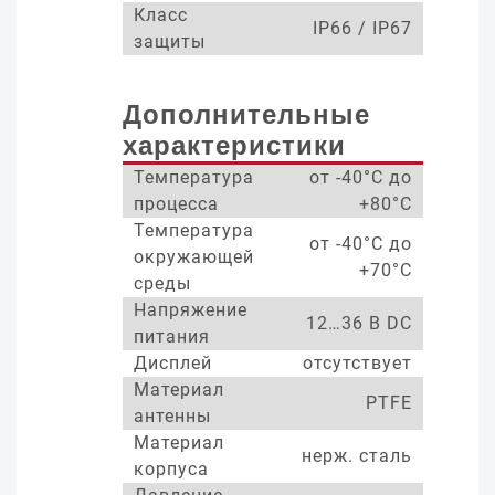
Класс
IP66 / IP67
защиты
Дополнительные
характеристики
Температура
от -40°С до
процесса
+80°С
Температура
от -40°С до
окружающей
+70°С
среды
Напряжение
12…36 В DC
питания
Дисплей
отсутствует
Материал
PTFE
антенны
Материал
нерж. сталь
корпуса