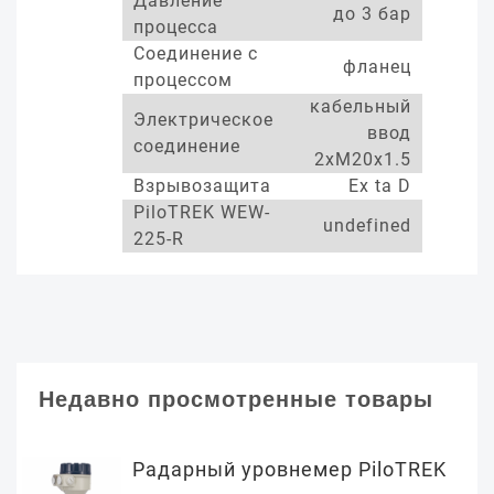
Давление
до 3 бар
процесса
Соединение с
фланец
процессом
кабельный
Электрическое
ввод
соединение
2xM20x1.5
Взрывозащита
Ex ta D
PiloTREK WEW-
undefined
225-R
Недавно просмотренные товары
Радарный уровнемер PiloTREK