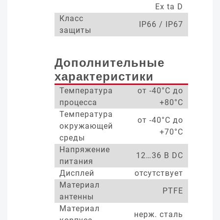
Ex ta D
Класс
IP66 / IP67
защиты
Дополнительные
характеристики
Температура
от -40°С до
процесса
+80°С
Температура
от -40°С до
окружающей
+70°С
среды
Напряжение
12…36 В DC
питания
Дисплей
отсутствует
Материал
PTFE
антенны
Материал
нерж. сталь