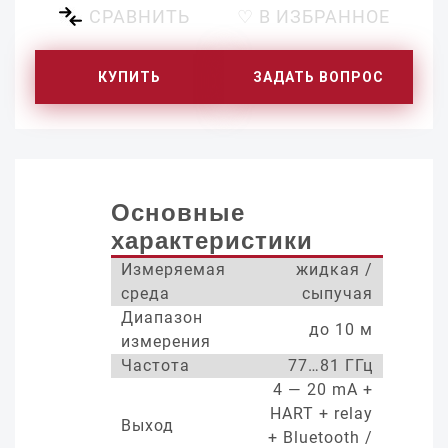
СРАВНИТЬ
♡ В ИЗБРАННОЕ
КУПИТЬ
ЗАДАТЬ ВОПРОС
Основные
характеристики
Измеряемая
жидкая /
среда
сыпучая
Диапазон
до 10 м
измерения
Частота
77…81 ГГц
4 — 20 mA +
HART + relay
Выход
+ Bluetooth /