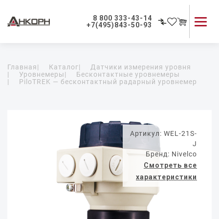
8 800 333-43-14
+7(495)843-50-93
Каталог продукции
Главная
|
Каталог
|
Датчики измерения уровня
Применение приборов
|
Уровнемеры
|
Бесконтактные уровнемеры
|
PiloTREK — бесконтактный радарный уровнемер
Как мы работаем
О компании
Контакты
Артикул: WEL-21S-
J
Бренд: Nivelco
Смотреть все
характеристики