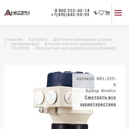
8 800 333-43-14
+7(495)843-50-93
Каталог продукции
Главная
|
Каталог
|
Датчики измерения уровня
Применение приборов
|
Уровнемеры
|
Бесконтактные уровнемеры
|
PiloTREK — бесконтактный радарный уровнемер
Как мы работаем
О компании
Контакты
Артикул: WEL-225-
8
Бренд: Nivelco
Смотреть все
характеристики