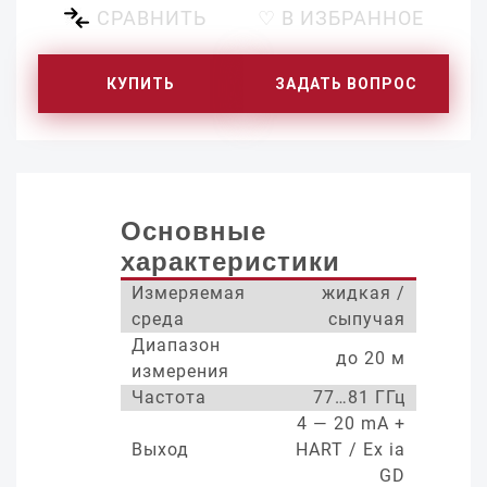
СРАВНИТЬ
♡ В ИЗБРАННОЕ
КУПИТЬ
ЗАДАТЬ ВОПРОС
Основные
характеристики
Измеряемая
жидкая /
среда
сыпучая
Диапазон
до 20 м
измерения
Частота
77…81 ГГц
4 — 20 mA +
Выход
HART / Ex ia
GD