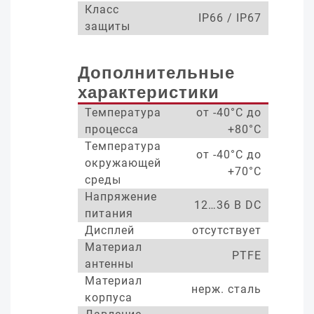
Класс
IP66 / IP67
защиты
Дополнительные
характеристики
Температура
от -40°С до
процесса
+80°С
Температура
от -40°С до
окружающей
+70°С
среды
Напряжение
12…36 В DC
питания
Дисплей
отсутствует
Материал
PTFE
антенны
Материал
нерж. сталь
корпуса