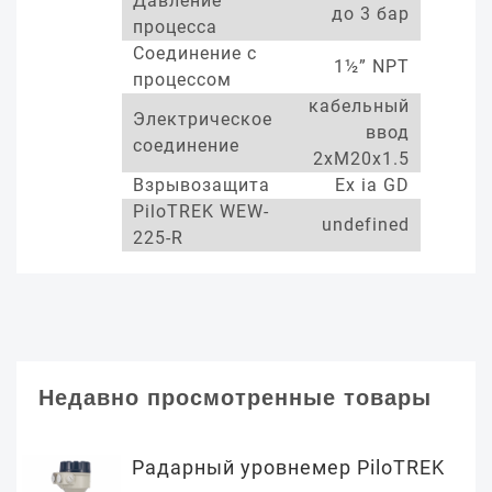
Давление
до 3 бар
процесса
Соединение с
1½” NPT
процессом
кабельный
Электрическое
ввод
соединение
2xM20x1.5
Взрывозащита
Ex ia GD
PiloTREK WEW-
undefined
225-R
Недавно просмотренные товары
Радарный уровнемер PiloTREK