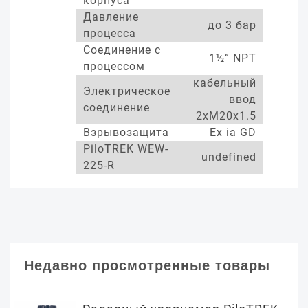
корпуса
Давление
до 3 бар
процесса
Соединение с
1½” NPT
процессом
кабельный
Электрическое
ввод
соединение
2xM20x1.5
Взрывозащита
Ex ia GD
PiloTREK WEW-
undefined
225-R
Недавно просмотренные товары