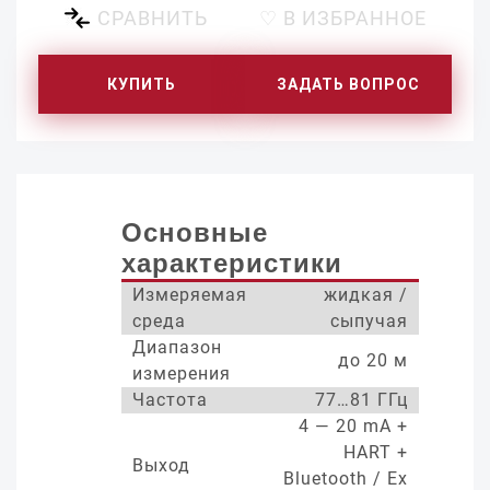
СРАВНИТЬ
♡ В ИЗБРАННОЕ
КУПИТЬ
ЗАДАТЬ ВОПРОС
Основные
характеристики
Измеряемая
жидкая /
среда
сыпучая
Диапазон
до 20 м
измерения
Частота
77…81 ГГц
4 — 20 mA +
HART +
Выход
Bluetooth / Ex