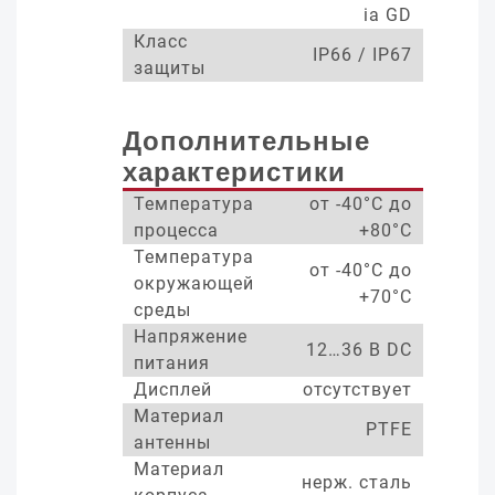
ia GD
Класс
IP66 / IP67
защиты
Дополнительные
характеристики
Температура
от -40°С до
процесса
+80°С
Температура
от -40°С до
окружающей
+70°С
среды
Напряжение
12…36 В DC
питания
Дисплей
отсутствует
Материал
PTFE
антенны
Материал
нерж. сталь