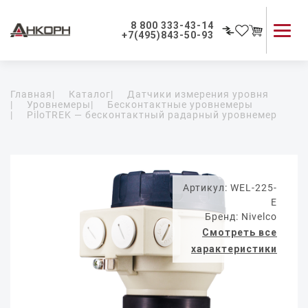
8 800 333-43-14
+7(495)843-50-93
Каталог продукции
Главная
|
Каталог
|
Датчики измерения уровня
Применение приборов
|
Уровнемеры
|
Бесконтактные уровнемеры
|
PiloTREK — бесконтактный радарный уровнемер
Как мы работаем
О компании
Контакты
Артикул: WEL-225-
E
Бренд: Nivelco
Смотреть все
характеристики