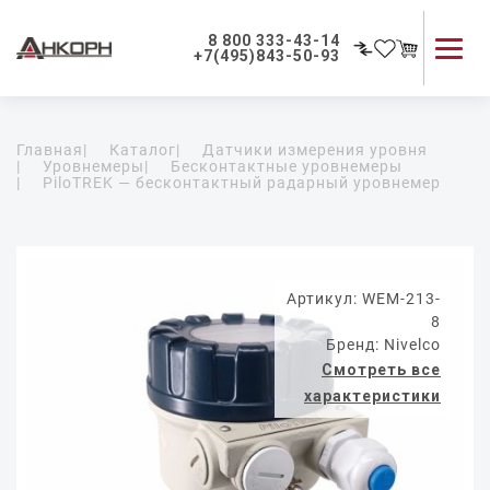
8 800 333-43-14
+7(495)843-50-93
Каталог продукции
Главная
|
Каталог
|
Датчики измерения уровня
Применение приборов
|
Уровнемеры
|
Бесконтактные уровнемеры
|
PiloTREK — бесконтактный радарный уровнемер
Как мы работаем
О компании
Контакты
Артикул: WEM-213-
8
Бренд: Nivelco
Смотреть все
характеристики