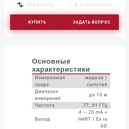
СРАВНИТЬ
♡ В ИЗБРАННОЕ
КУПИТЬ
ЗАДАТЬ ВОПРОС
Основные
характеристики
Измеряемая
жидкая /
среда
сыпучая
Диапазон
до 10 м
измерения
Частота
77…81 ГГц
4 — 20 mA +
Выход
HART / Ex ia
GD