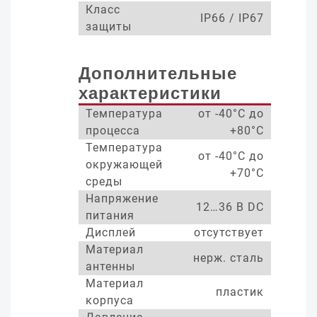
Класс
IP66 / IP67
защиты
Дополнительные
характеристики
Температура
от -40°С до
процесса
+80°С
Температура
от -40°С до
окружающей
+70°С
среды
Напряжение
12…36 В DC
питания
Дисплей
отсутствует
Материал
нерж. сталь
антенны
Материал
пластик
корпуса