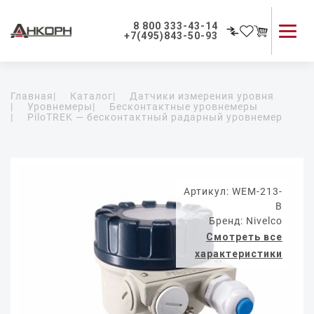
8 800 333-43-14
+7(495)843-50-93
Каталог продукции
Главная
|
Каталог
|
Датчики измерения уровня
Применение приборов
|
Уровнемеры
|
Бесконтактные уровнемеры
|
PiloTREK — бесконтактный радарный уровнемер
Как мы работаем
О компании
Контакты
Артикул: WEM-213-
B
Бренд: Nivelco
Смотреть все
характеристики