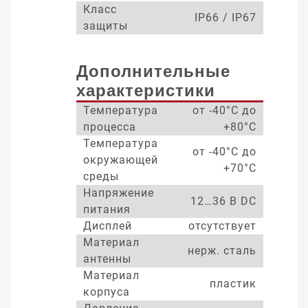
Класс
IP66 / IP67
защиты
Дополнительные
характеристики
Температура
от -40°С до
процесса
+80°С
Температура
от -40°С до
окружающей
+70°С
среды
Напряжение
12…36 В DC
питания
Дисплей
отсутствует
Материал
нерж. сталь
антенны
Материал
пластик
корпуса