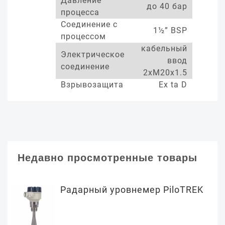
Давление
до 40 бар
процесса
Соединение с
1½” BSP
процессом
кабельный
Электрическое
ввод
соединение
2xM20x1.5
Взрывозащита
Ex ta D
Недавно просмотренные товары
Радарный уровнемер PiloTREK