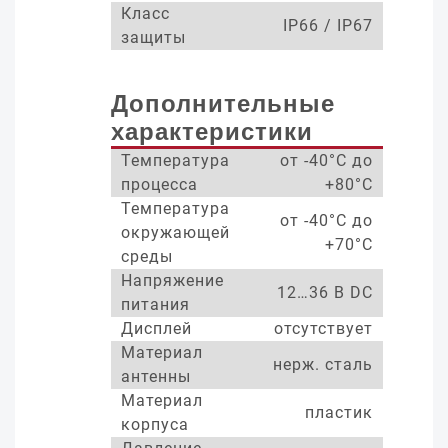
Класс
IP66 / IP67
защиты
Дополнительные
характеристики
Температура
от -40°С до
процесса
+80°С
Температура
от -40°С до
окружающей
+70°С
среды
Напряжение
12…36 В DC
питания
Дисплей
отсутствует
Материал
нерж. сталь
антенны
Материал
пластик
корпуса