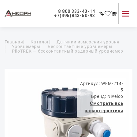
8 800 333-43-14
+7(495)843-50-93
Каталог продукции
Главная
|
Каталог
|
Датчики измерения уровня
Применение приборов
|
Уровнемеры
|
Бесконтактные уровнемеры
|
PiloTREK — бесконтактный радарный уровнемер
Как мы работаем
О компании
Контакты
Артикул: WEM-214-
5
Бренд: Nivelco
Смотреть все
характеристики