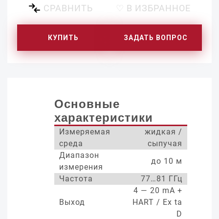
СРАВНИТЬ
♡ В ИЗБРАННОЕ
КУПИТЬ
ЗАДАТЬ ВОПРОС
Основные
характеристики
Измеряемая
жидкая /
среда
сыпучая
Диапазон
до 10 м
измерения
Частота
77…81 ГГц
4 — 20 mA +
Выход
HART / Ex ta
D