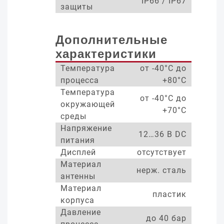
IP66 / IP67
защиты
Дополнительные
характеристики
Температура
от -40°С до
процесса
+80°С
Температура
от -40°С до
окружающей
+70°С
среды
Напряжение
12…36 В DC
питания
Дисплей
отсутствует
Материал
нерж. сталь
антенны
Материал
пластик
корпуса
Давление
до 40 бар