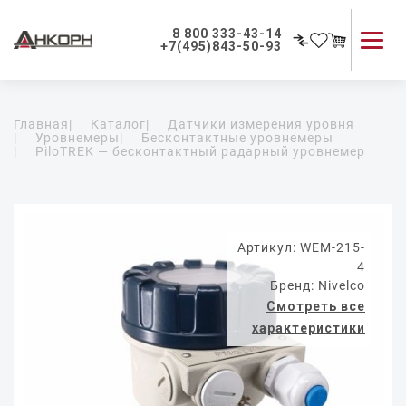
8 800 333-43-14
+7(495)843-50-93
Каталог продукции
Главная
|
Каталог
|
Датчики измерения уровня
Применение приборов
|
Уровнемеры
|
Бесконтактные уровнемеры
|
PiloTREK — бесконтактный радарный уровнемер
Как мы работаем
О компании
Контакты
Артикул: WEM-215-
4
Бренд: Nivelco
Смотреть все
характеристики