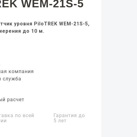
REK WEM-21S-5
тчик уровня PiloTREK WEM-21S-5,
мерения до 10 м.
з
ная компания
я служба
ый расчет
тавка по всей
Гарантия до
сии
5 лет