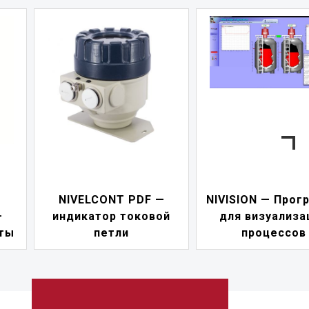
NIVELCONT PDF —
NIVISION — Прог
—
индикатор токовой
для визуализа
ты
петли
процессов