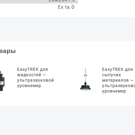
Ex ta D
овары
EasyTREK для
EasyTREK для
жидкостей —
сыпучих
ультразвуковой
материалов —
уровнемер
ультразвуков
уровнемер