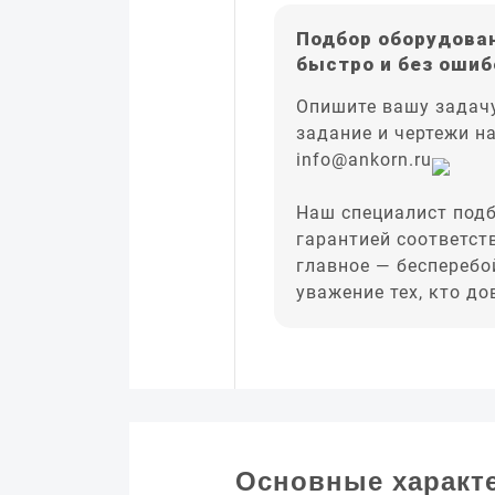
Подбор оборудован
быстро и без ошиб
Опишите вашу задачу
задание и чертежи н
info@ankorn.ru
Наш специалист подб
гарантией соответст
главное — бесперебо
уважение тех, кто д
Основные характ