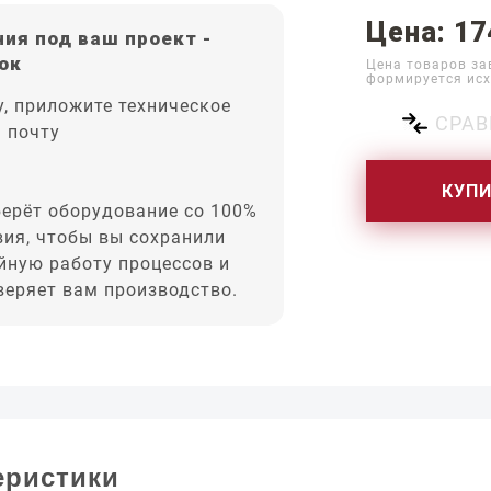
Цена: 17
ия под ваш проект -
ок
Цена товаров за
формируется исх
, приложите техническое
СРАВ
а почту
КУП
ерёт оборудование со 100%
вия, чтобы вы сохранили
йную работу процессов и
оверяет вам производство.
еристики