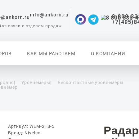
info@ankorn.ru
8 800 33
+7(495)8
Для связи с отделом продаж
ОРОВ
КАК МЫ РАБОТАЕМ
О КОМПАНИИ
уровня
|
Уровнемеры
|
Бесконтактные уровнемеры
овнемер
 приборы для
ации
Артикул: WEM-21S-5
Радар
Бренд: Nivelco