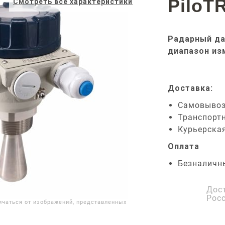
PiloT
Смотреть все характеристики
Радарный да
диапазон из
Доставка:
Самовыво
Транспорт
Курьерска
Оплата
Безналичн
Дос
Рос
ичаться от изображений, представленных