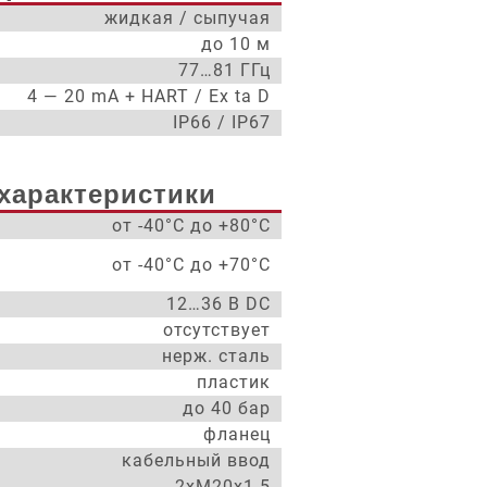
жидкая / сыпучая
до 10 м
77…81 ГГц
4 — 20 mA + HART / Ex ta D
IP66 / IP67
характеристики
от -40°С до +80°С
от -40°С до +70°С
12…36 В DC
отсутствует
нерж. сталь
пластик
до 40 бар
фланец
кабельный ввод
2xM20x1.5