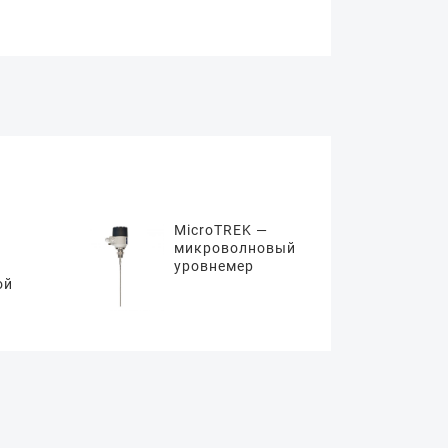
MicroTREK —
микроволновый
уровнемер
ой