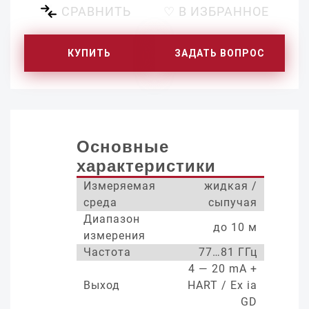
СРАВНИТЬ
♡ В ИЗБРАННОЕ
КУПИТЬ
ЗАДАТЬ ВОПРОС
Основные
характеристики
Измеряемая
жидкая /
среда
сыпучая
Диапазон
до 10 м
измерения
Частота
77…81 ГГц
4 — 20 mA +
Выход
HART / Ex ia
GD