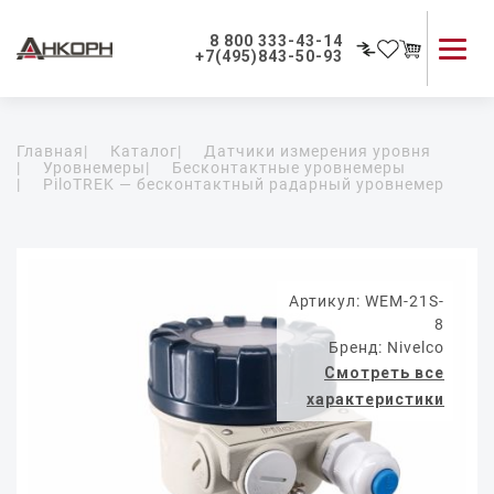
8 800 333-43-14
+7(495)843-50-93
Каталог продукции
Главная
|
Каталог
|
Датчики измерения уровня
Применение приборов
|
Уровнемеры
|
Бесконтактные уровнемеры
|
PiloTREK — бесконтактный радарный уровнемер
Как мы работаем
О компании
Контакты
Артикул: WEM-21S-
8
Бренд: Nivelco
Смотреть все
характеристики