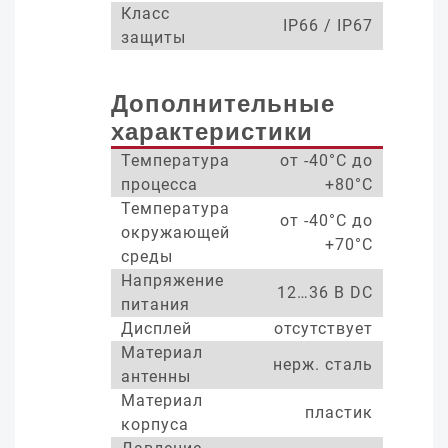
Класс
IP66 / IP67
защиты
Дополнительные
характеристики
Температура
от -40°С до
процесса
+80°С
Температура
от -40°С до
окружающей
+70°С
среды
Напряжение
12…36 В DC
питания
Дисплей
отсутствует
Материал
нерж. сталь
антенны
Материал
пластик
корпуса