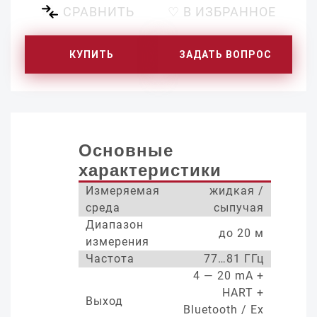
СРАВНИТЬ
♡ В ИЗБРАННОЕ
КУПИТЬ
ЗАДАТЬ ВОПРОС
Основные
характеристики
Измеряемая
жидкая /
среда
сыпучая
Диапазон
до 20 м
измерения
Частота
77…81 ГГц
4 — 20 mA +
HART +
Выход
Bluetooth / Ex