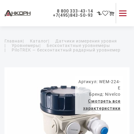
8 800 333-43-14
+7(495)843-50-93
Каталог продукции
Главная
|
Каталог
|
Датчики измерения уровня
Применение приборов
|
Уровнемеры
|
Бесконтактные уровнемеры
|
PiloTREK — бесконтактный радарный уровнемер
Как мы работаем
О компании
Контакты
Артикул: WEM-224-
E
Бренд: Nivelco
Смотреть все
характеристики