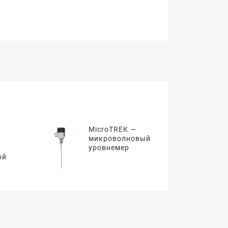
MicroTREK —
микроволновый
уровнемер
ой