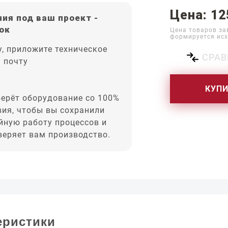
Цена: 12
ия под ваш проект -
ок
Цена товаров за
формируется исх
, приложите техническое
СРАВ
а почту
КУП
ерёт оборудование со 100%
вия, чтобы вы сохранили
йную работу процессов и
оверяет вам производство.
еристики