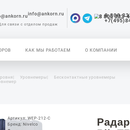
info@ankorn.ru
8 800 33
+7(495)8
Для связи с отделом продаж
ОРОВ
КАК МЫ РАБОТАЕМ
О КОМПАНИИ
уровня
|
Уровнемеры
|
Бесконтактные уровнемеры
овнемер
 приборы для
ации
Артикул: WEP-212-C
Радар
Бренд: Nivelco