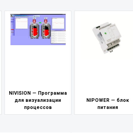
а
NIVELCONT PSW 
NIPOWER — блок
блок управления
питания
насосами