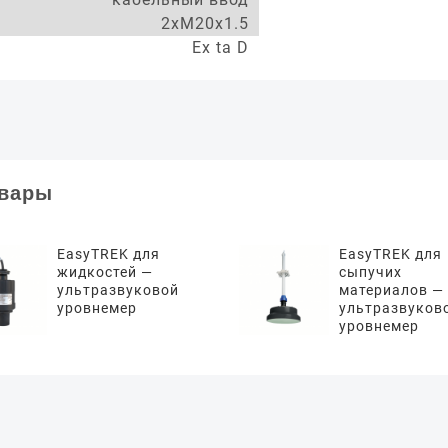
2xM20x1.5
Ex ta D
овары
EasyTREK для
EasyTREK для
жидкостей —
сыпучих
ультразвуковой
материалов —
уровнемер
ультразвуков
уровнемер