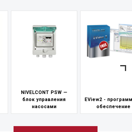
—
UNICOMM —
EView2 - программное
коммуникацио
обеспечение
модуль HART-