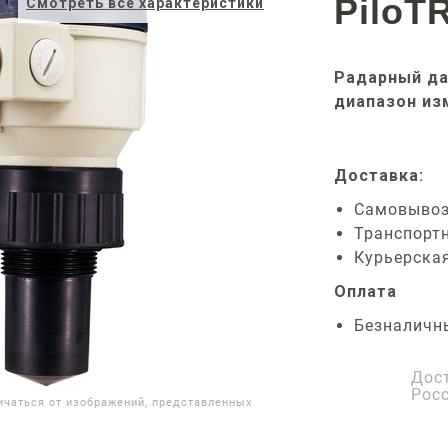
PiloT
Смотреть все характеристики
Радарный да
диапазон из
Доставка:
Самовыво
Транспорт
Курьерска
Оплата
Безналичн
Дос
Рос
ичаться от изображений, представленных