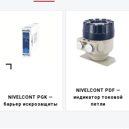
NIVELCONT PDF —
NIVISION — Программ
индикатор токовой
для визуализации
петли
процессов