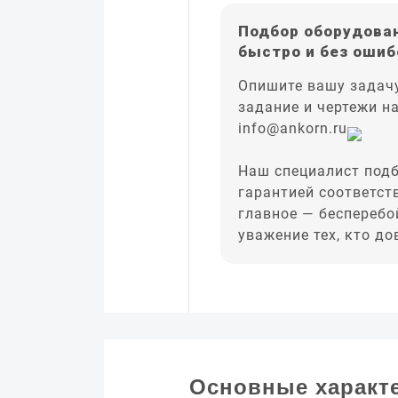
Подбор оборудован
быстро и без ошиб
Опишите вашу задачу
задание и чертежи н
info@ankorn.ru
Наш специалист подб
гарантией соответст
главное — бесперебо
уважение тех, кто д
Основные характ