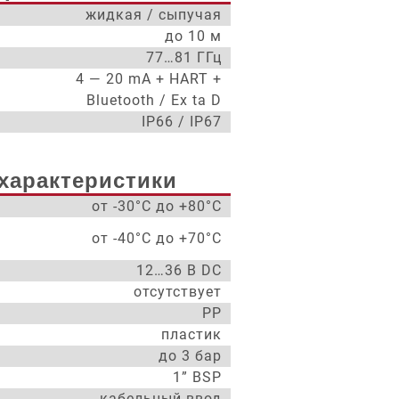
жидкая / сыпучая
до 10 м
77…81 ГГц
4 — 20 mA + HART +
Bluetooth / Ex ta D
IP66 / IP67
характеристики
от -30°С до +80°С
от -40°С до +70°С
12…36 В DC
отсутствует
PP
пластик
до 3 бар
1” BSP
кабельный ввод