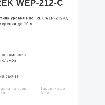
REK WEP-212-C
тчик уровня PiloTREK WEP-212-C,
мерения до 10 м.
з
ная компания
я служба
ый расчет
тавка по всей
Гарантия до
сии
5 лет