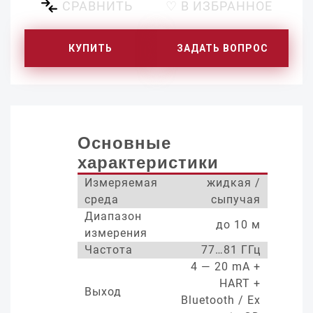
СРАВНИТЬ
♡ В ИЗБРАННОЕ
КУПИТЬ
ЗАДАТЬ ВОПРОС
Основные
характеристики
Измеряемая
жидкая /
среда
сыпучая
Диапазон
до 10 м
измерения
Частота
77…81 ГГц
4 — 20 mA +
HART +
Выход
Bluetooth / Ex