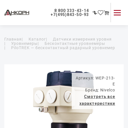
8 800 333-43-14
+7(495)843-50-93
Каталог продукции
Главная
|
Каталог
|
Датчики измерения уровня
Применение приборов
|
Уровнемеры
|
Бесконтактные уровнемеры
|
PiloTREK — бесконтактный радарный уровнемер
Как мы работаем
О компании
Контакты
Артикул: WEP-213-
E
Бренд: Nivelco
Смотреть все
характеристики