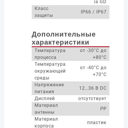
ia GD
Класс
IP66 / IP67
защиты
Дополнительные
характеристики
Температура
от -30°С до
процесса
+80°С
Температура
от -40°С до
окружающей
+70°С
среды
Напряжение
12…36 В DC
питания
Дисплей
отсутствует
Материал
PP
антенны
Материал
пластик
корпуса