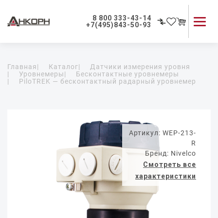
8 800 333-43-14
+7(495)843-50-93
Каталог продукции
Главная
|
Каталог
|
Датчики измерения уровня
Применение приборов
|
Уровнемеры
|
Бесконтактные уровнемеры
|
PiloTREK — бесконтактный радарный уровнемер
Как мы работаем
О компании
Контакты
Артикул: WEP-213-
R
Бренд: Nivelco
Смотреть все
характеристики