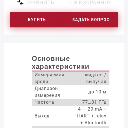
СРАВНИТЬ
♡ В ИЗБРАННОЕ
КУПИТЬ
ЗАДАТЬ ВОПРОС
Основные
характеристики
Измеряемая
жидкая /
среда
сыпучая
Диапазон
до 10 м
измерения
Частота
77…81 ГГц
4 — 20 mA +
Выход
HART + relay
+ Bluetooth