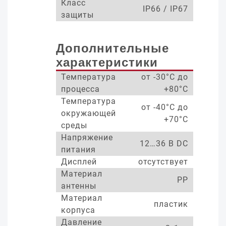
Класс
IP66 / IP67
защиты
Дополнительные
характеристики
Температура
от -30°С до
процесса
+80°С
Температура
от -40°С до
окружающей
+70°С
среды
Напряжение
12…36 В DC
питания
Дисплей
отсутствует
Материал
PP
антенны
Материал
пластик
корпуса
Давление