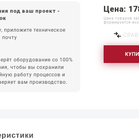
Цена: 17
ия под ваш проект -
ок
Цена товаров за
формируется исх
, приложите техническое
СРАВ
а почту
КУП
ерёт оборудование со 100%
вия, чтобы вы сохранили
йную работу процессов и
оверяет вам производство.
еристики