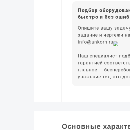
Подбор оборудован
быстро и без ошиб
Опишите вашу задачу
задание и чертежи н
info@ankorn.ru
Наш специалист подб
гарантией соответст
главное — бесперебо
уважение тех, кто д
Основные характ