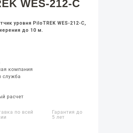
REK WES-212-C
тчик уровня PiloTREK WES-212-C,
мерения до 10 м.
з
ная компания
я служба
ый расчет
тавка по всей
Гарантия до
сии
5 лет