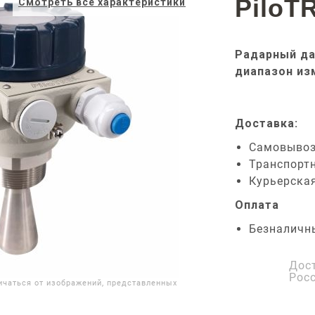
PiloT
Смотреть все характеристики
Радарный да
диапазон из
Доставка:
Самовыво
Транспорт
Курьерска
Оплата
Безналичн
Дос
Рос
ичаться от изображений, представленных