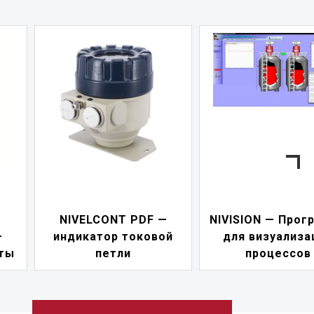
NIVELCONT PDF —
NIVISION — Прог
—
индикатор токовой
для визуализа
ты
петли
процессов