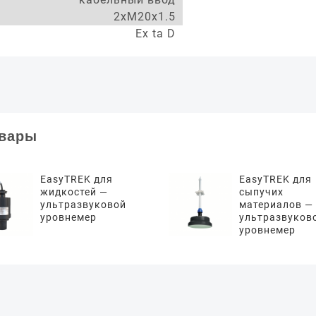
2xM20x1.5
Ex ta D
овары
EasyTREK для
EasyTREK для
жидкостей —
сыпучих
ультразвуковой
материалов —
уровнемер
ультразвуков
уровнемер