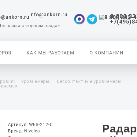
info@ankorn.ru
8 800 33
+7(495)8
Для связи с отделом продаж
ОРОВ
КАК МЫ РАБОТАЕМ
О КОМПАНИИ
уровня
|
Уровнемеры
|
Бесконтактные уровнемеры
овнемер
 приборы для
ации
Артикул: WES-212-C
Радар
Бренд: Nivelco