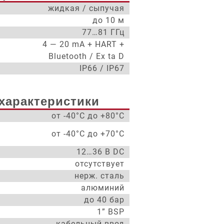
жидкая / сыпучая
до 10 м
77…81 ГГц
4 — 20 mA + HART +
Bluetooth / Ex ta D
IP66 / IP67
характеристики
от -40°С до +80°С
от -40°С до +70°С
12…36 В DC
отсутствует
нерж. сталь
алюминий
до 40 бар
1” BSP
кабельный ввод