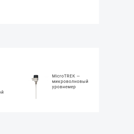
MicroTREK —
микроволновый
уровнемер
ой