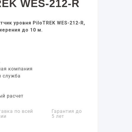
REK WES-212-R
тчик уровня PiloTREK WES-212-R,
мерения до 10 м.
з
ная компания
я служба
ый расчет
тавка по всей
Гарантия до
сии
5 лет