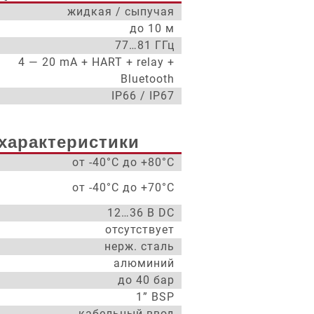
жидкая / сыпучая
до 10 м
77…81 ГГц
4 — 20 mA + HART + relay +
Bluetooth
IP66 / IP67
характеристики
от -40°С до +80°С
от -40°С до +70°С
12…36 В DC
отсутствует
нерж. сталь
алюминий
до 40 бар
1” BSP
кабельный ввод