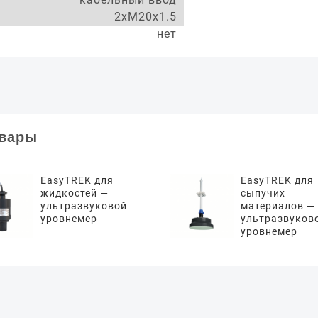
2xM20x1.5
нет
овары
EasyTREK для
EasyTREK для
жидкостей —
сыпучих
ультразвуковой
материалов —
уровнемер
ультразвуков
уровнемер