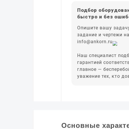
Подбор оборудован
быстро и без ошиб
Опишите вашу задачу
задание и чертежи н
info@ankorn.ru
Наш специалист подб
гарантией соответст
главное — бесперебо
уважение тех, кто д
Основные характ