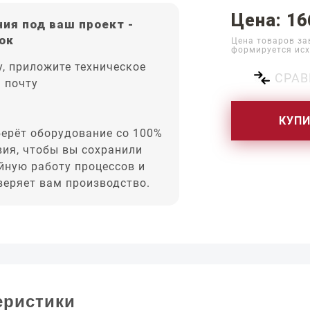
Цена: 16
ия под ваш проект -
ок
Цена товаров за
формируется исх
, приложите техническое
СРАВ
а почту
КУП
ерёт оборудование со 100%
вия, чтобы вы сохранили
йную работу процессов и
оверяет вам производство.
еристики