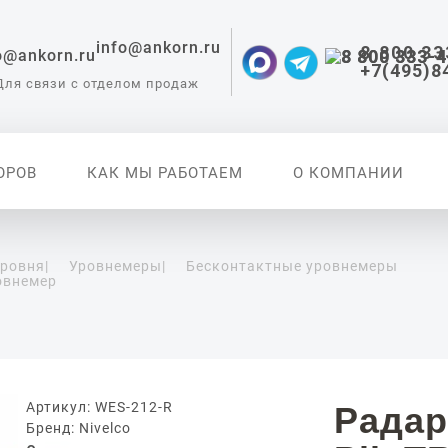
info@ankorn.ru
8 800 33
+7(495)8
Для связи с отделом продаж
ОРОВ
КАК МЫ РАБОТАЕМ
О КОМПАНИИ
уровня
|
Уровнемеры
|
Бесконтактные уровнемеры
овнемер
 приборы для
ации
Артикул: WES-212-R
Радар
Бренд: Nivelco