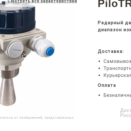
PiloT
Смотреть все характеристики
Радарный да
диапазон из
Доставка:
Самовыво
Транспорт
Курьерска
Оплата
Безналичн
Дос
Рос
ичаться от изображений, представленных