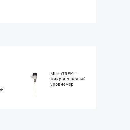
MicroTREK —
микроволновый
уровнемер
ой