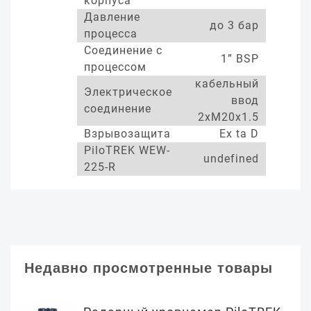
корпуса
Давление
до 3 бар
процесса
Соединение с
1” BSP
процессом
кабельный
Электрическое
ввод
соединение
2xM20x1.5
Взрывозащита
Ex ta D
PiloTREK WEW-
undefined
225-R
Недавно просмотренные товары