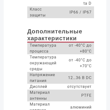
ta D
Класс
IP66 / IP67
защиты
Дополнительные
характеристики
Температура
от -40°С до
процесса
+80°С
Температура
от -40°С до
окружающей
+70°С
среды
Напряжение
12…36 В DC
питания
Дисплей
отсутствует
Материал
PTFE
антенны
Материал
алюминий