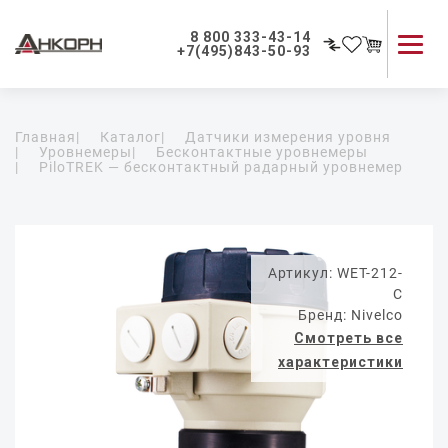
8 800 333-43-14
+7(495)843-50-93
Каталог продукции
Главная
|
Каталог
|
Датчики измерения уровня
Применение приборов
|
Уровнемеры
|
Бесконтактные уровнемеры
|
PiloTREK — бесконтактный радарный уровнемер
Как мы работаем
О компании
Контакты
Артикул: WET-212-
C
Бренд: Nivelco
Смотреть все
характеристики