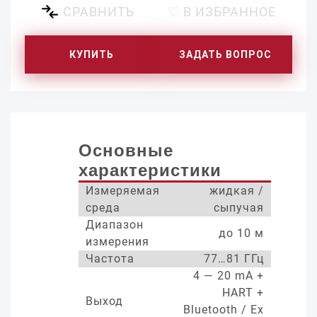
СРАВНИТЬ
♡ В ИЗБРАННОЕ
КУПИТЬ
ЗАДАТЬ ВОПРОС
Основные
характеристики
Измеряемая
жидкая /
среда
сыпучая
Диапазон
до 10 м
измерения
Частота
77…81 ГГц
4 — 20 mA +
HART +
Выход
Bluetooth / Ex