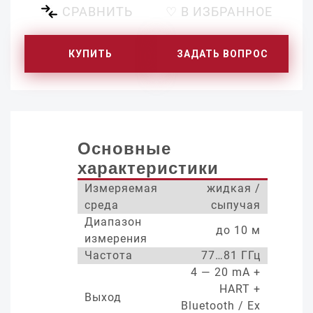
СРАВНИТЬ
♡ В ИЗБРАННОЕ
КУПИТЬ
ЗАДАТЬ ВОПРОС
Основные
характеристики
Измеряемая
жидкая /
среда
сыпучая
Диапазон
до 10 м
измерения
Частота
77…81 ГГц
4 — 20 mA +
HART +
Выход
Bluetooth / Ex