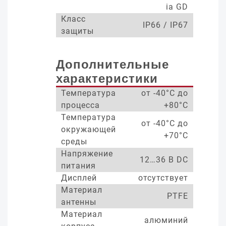
ia GD
Класс
IP66 / IP67
защиты
Дополнительные
характеристики
Температура
от -40°С до
процесса
+80°С
Температура
от -40°С до
окружающей
+70°С
среды
Напряжение
12…36 В DC
питания
Дисплей
отсутствует
Материал
PTFE
антенны
Материал
алюминий