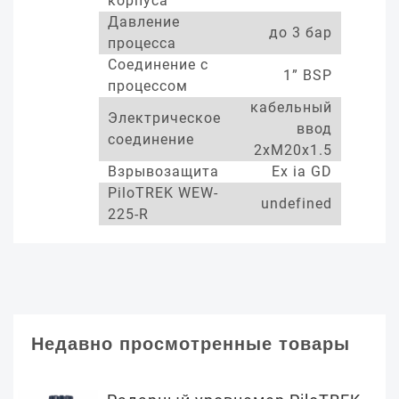
корпуса
Давление
до 3 бар
процесса
Соединение с
1” BSP
процессом
кабельный
Электрическое
ввод
соединение
2xM20x1.5
Взрывозащита
Ex ia GD
PiloTREK WEW-
undefined
225-R
Недавно просмотренные товары