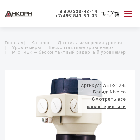
8 800 333-43-14
+7(495)843-50-93
Каталог продукции
Главная
|
Каталог
|
Датчики измерения уровня
Применение приборов
|
Уровнемеры
|
Бесконтактные уровнемеры
|
PiloTREK — бесконтактный радарный уровнемер
Как мы работаем
О компании
Контакты
Артикул: WET-212-E
Бренд: Nivelco
Смотреть все
характеристики