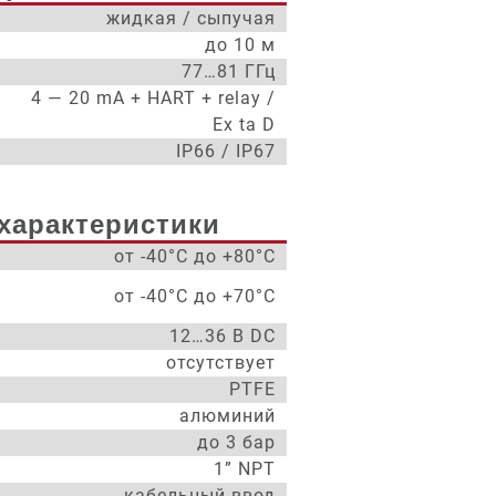
жидкая / сыпучая
до 10 м
77…81 ГГц
4 — 20 mA + HART + relay /
Ex ta D
IP66 / IP67
характеристики
от -40°С до +80°С
от -40°С до +70°С
12…36 В DC
отсутствует
PTFE
алюминий
до 3 бар
1” NPT
кабельный ввод