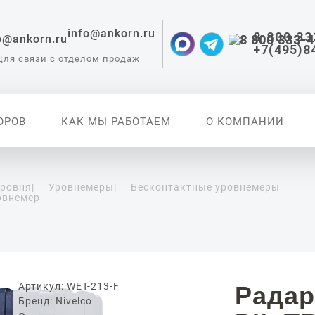
info@ankorn.ru
8 800 33
+7(495)8
Для связи с отделом продаж
ОРОВ
КАК МЫ РАБОТАЕМ
О КОМПАНИИ
уровня
|
Уровнемеры
|
Бесконтактные уровнемеры
овнемер
 приборы для
ации
Артикул: WET-213-F
Радар
Бренд: Nivelco