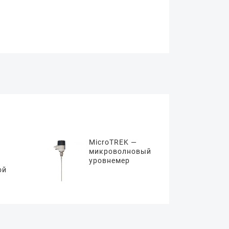
MicroTREK —
микроволновый
уровнемер
ой