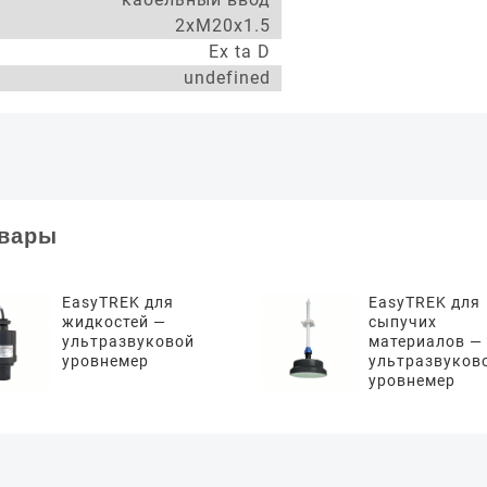
2xM20x1.5
Ex ta D
undefined
овары
EasyTREK для
EasyTREK для
жидкостей —
сыпучих
ультразвуковой
материалов —
уровнемер
ультразвуков
уровнемер