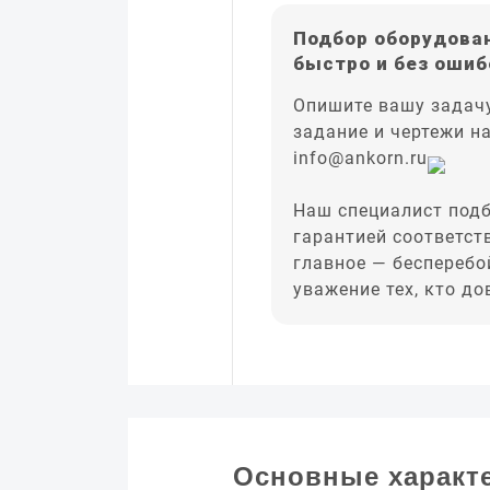
Подбор оборудован
быстро и без ошиб
Опишите вашу задачу
задание и чертежи н
info@ankorn.ru
Наш специалист подб
гарантией соответст
главное — бесперебо
уважение тех, кто д
Основные характ