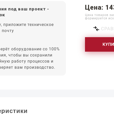
Цена: 14
ия под ваш проект -
ок
Цена товаров за
формируется исх
, приложите техническое
СРАВ
а почту
КУП
ерёт оборудование со 100%
вия, чтобы вы сохранили
йную работу процессов и
оверяет вам производство.
еристики