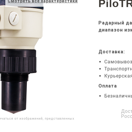
PiloT
Смотреть все характеристики
Радарный дат
диапазон из
Доставка:
Самовыво
Транспорт
Курьерска
Оплата
Безналичн
Дос
Рос
ичаться от изображений, представленных