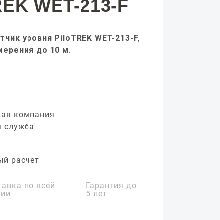
REK WET-213-F
чик уровня PiloTREK WET-213-F,
мерения до 10 м.
з
ная компания
я служба
ый расчет
тавка по всей
Гарантия до
сии
5 лет