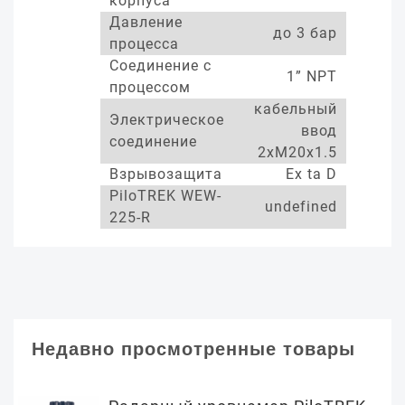
корпуса
Давление
до 3 бар
процесса
Соединение с
1” NPT
процессом
кабельный
Электрическое
ввод
соединение
2xM20x1.5
Взрывозащита
Ex ta D
PiloTREK WEW-
undefined
225-R
Недавно просмотренные товары