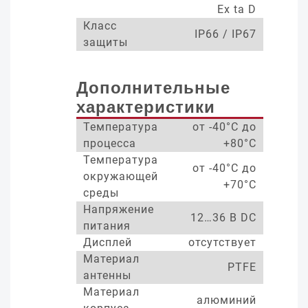
Ex ta D
Класс
IP66 / IP67
защиты
Дополнительные
характеристики
Температура
от -40°С до
процесса
+80°С
Температура
от -40°С до
окружающей
+70°С
среды
Напряжение
12…36 В DC
питания
Дисплей
отсутствует
Материал
PTFE
антенны
Материал
алюминий