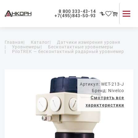
8 800 333-43-14
+7(495)843-50-93
Каталог продукции
Главная
|
Каталог
|
Датчики измерения уровня
Применение приборов
|
Уровнемеры
|
Бесконтактные уровнемеры
|
PiloTREK — бесконтактный радарный уровнемер
Как мы работаем
О компании
Контакты
Артикул: WET-213-J
Бренд: Nivelco
Смотреть все
характеристики