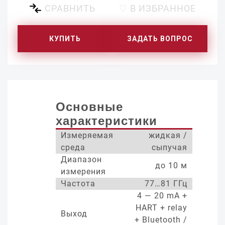
СРАВНИТЬ
♡ В ИЗБРАННОЕ
КУПИТЬ
ЗАДАТЬ ВОПРОС
Основные
характеристики
Измеряемая
жидкая /
среда
сыпучая
Диапазон
до 10 м
измерения
Частота
77…81 ГГц
4 — 20 mA +
HART + relay
Выход
+ Bluetooth /