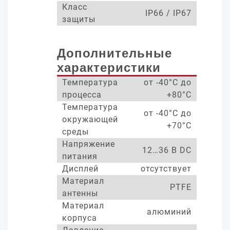
Класс
IP66 / IP67
защиты
Дополнительные
характеристики
Температура
от -40°С до
процесса
+80°С
Температура
от -40°С до
окружающей
+70°С
среды
Напряжение
12…36 В DC
питания
Дисплей
отсутствует
Материал
PTFE
антенны
Материал
алюминий
корпуса