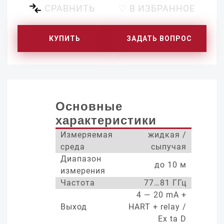
СРАВНИТЬ
♡ В ИЗБРАННОЕ
КУПИТЬ
ЗАДАТЬ ВОПРОС
Основные
характеристики
Измеряемая
жидкая /
среда
сыпучая
Диапазон
до 10 м
измерения
Частота
77…81 ГГц
4 — 20 mA +
Выход
HART + relay /
Ex ta D