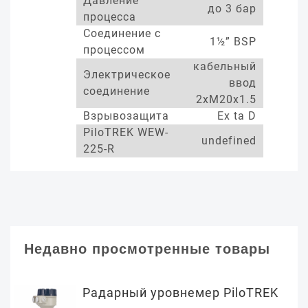
Давление
до 3 бар
процесса
Соединение с
1½” BSP
процессом
кабельный
Электрическое
ввод
соединение
2xM20x1.5
Взрывозащита
Ex ta D
PiloTREK WEW-
undefined
225-R
Недавно просмотренные товары
Радарный уровнемер PiloTREK