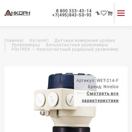
8 800 333-43-14
+7(495)843-50-93
Каталог продукции
Главная
|
Каталог
|
Датчики измерения уровня
Применение приборов
|
Уровнемеры
|
Бесконтактные уровнемеры
|
PiloTREK — бесконтактный радарный уровнемер
Как мы работаем
О компании
Контакты
Артикул: WET-214-F
Бренд: Nivelco
Смотреть все
характеристики