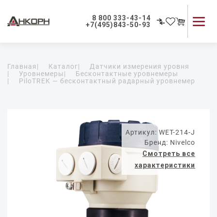
8 800 333-43-14
+7(495)843-50-93
Каталог продукции
Главная
|
Каталог
|
Датчики измерения уровня
Применение приборов
|
Уровнемеры
|
Бесконтактные уровнемеры
|
PiloTREK — бесконтактный радарный уровнемер
Как мы работаем
О компании
Контакты
Артикул: WET-214-J
Бренд: Nivelco
Смотреть все
характеристики