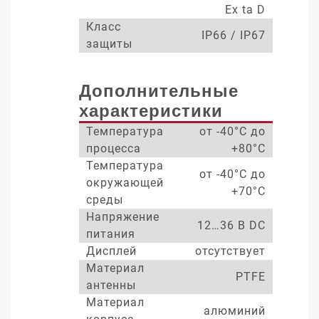
Ex ta D
Класс
IP66 / IP67
защиты
Дополнительные
характеристики
Температура
от -40°С до
процесса
+80°С
Температура
от -40°С до
окружающей
+70°С
среды
Напряжение
12…36 В DC
питания
Дисплей
отсутствует
Материал
PTFE
антенны
Материал
алюминий