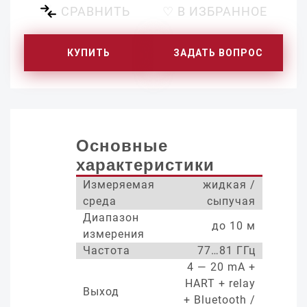
СРАВНИТЬ
♡ В ИЗБРАННОЕ
КУПИТЬ
ЗАДАТЬ ВОПРОС
Основные
характеристики
Измеряемая
жидкая /
среда
сыпучая
Диапазон
до 10 м
измерения
Частота
77…81 ГГц
4 — 20 mA +
HART + relay
Выход
+ Bluetooth /