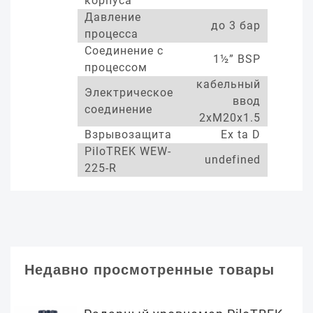
корпуса
Давление
до 3 бар
процесса
Соединение с
1½” BSP
процессом
кабельный
Электрическое
ввод
соединение
2xM20x1.5
Взрывозащита
Ex ta D
PiloTREK WEW-
undefined
225-R
Недавно просмотренные товары