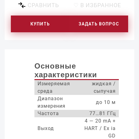
СРАВНИТЬ
♡ В ИЗБРАННОЕ
КУПИТЬ
ЗАДАТЬ ВОПРОС
Основные
характеристики
Измеряемая
жидкая /
среда
сыпучая
Диапазон
до 10 м
измерения
Частота
77…81 ГГц
4 — 20 mA +
Выход
HART / Ex ia
GD