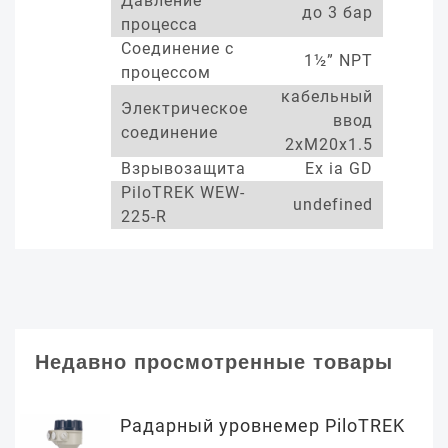
Давление
до 3 бар
процесса
Соединение с
1½” NPT
процессом
кабельный
Электрическое
ввод
соединение
2xM20x1.5
Взрывозащита
Ex ia GD
PiloTREK WEW-
undefined
225-R
Недавно просмотренные товары
Радарный уровнемер PiloTREK