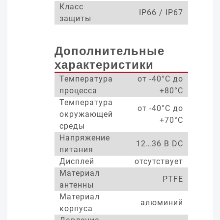
Класс
IP66 / IP67
защиты
Дополнительные
характеристики
Температура
от -40°С до
процесса
+80°С
Температура
от -40°С до
окружающей
+70°С
среды
Напряжение
12…36 В DC
питания
Дисплей
отсутствует
Материал
PTFE
антенны
Материал
алюминий
корпуса