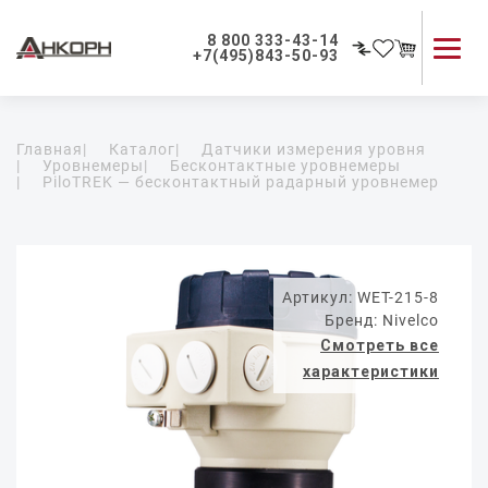
8 800 333-43-14
+7(495)843-50-93
Каталог продукции
Главная
|
Каталог
|
Датчики измерения уровня
Применение приборов
|
Уровнемеры
|
Бесконтактные уровнемеры
|
PiloTREK — бесконтактный радарный уровнемер
Как мы работаем
О компании
Контакты
Артикул: WET-215-8
Бренд: Nivelco
Смотреть все
характеристики