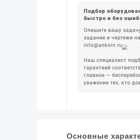
Подбор оборудован
быстро и без ошиб
Опишите вашу задачу
задание и чертежи н
info@ankorn.ru
Наш специалист подб
гарантией соответст
главное — бесперебо
уважение тех, кто д
Основные характ