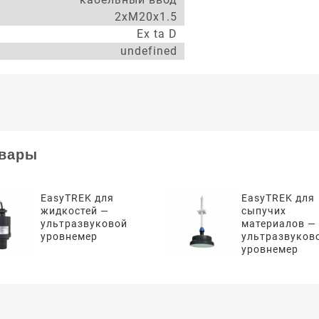
2xM20x1.5
Ex ta D
undefined
овары
EasyTREK для
EasyTREK для
жидкостей —
сыпучих
ультразвуковой
материалов —
уровнемер
ультразвуков
уровнемер