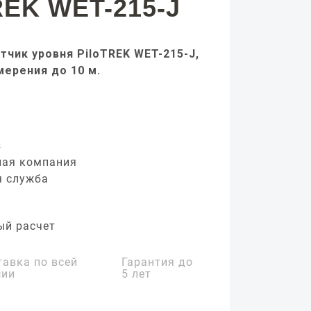
REK WET-215-J
тчик уровня PiloTREK WET-215-J,
мерения до 10 м.
з
ная компания
я служба
ый расчет
тавка по всей
Гарантия до
сии
5 лет