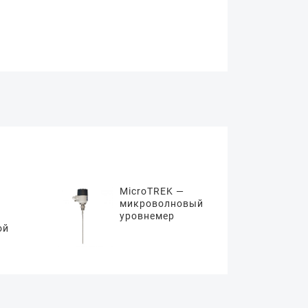
MicroTREK —
микроволновый
уровнемер
ой