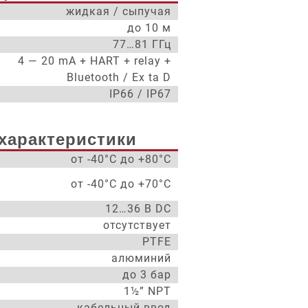
жидкая / сыпучая
до 10 м
77…81 ГГц
4 — 20 mA + HART + relay +
Bluetooth / Ex ta D
IP66 / IP67
характеристики
от -40°С до +80°С
от -40°С до +70°С
12…36 В DC
отсутствует
PTFE
алюминий
до 3 бар
1½” NPT
кабельный ввод