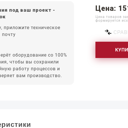
Цена: 15
ия под ваш проект -
ок
Цена товаров за
формируется исх
, приложите техническое
СРАВ
а почту
КУП
ерёт оборудование со 100%
вия, чтобы вы сохранили
йную работу процессов и
оверяет вам производство.
еристики