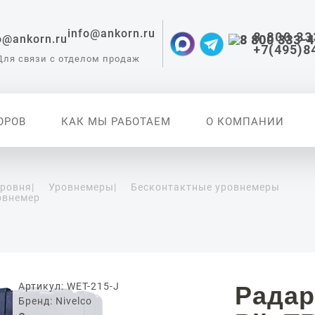
info@ankorn.ru
8 800 33
+7(495)8
Для связи с отделом продаж
ОРОВ
КАК МЫ РАБОТАЕМ
О КОМПАНИИ
уровня
|
Уровнемеры
|
Бесконтактные уровнемеры
овнемер
 приборы для
ации
Артикул: WET-215-J
Радар
Бренд: Nivelco