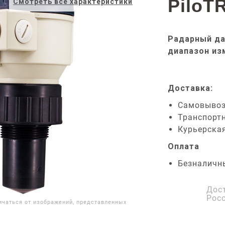
PiloT
Смотреть все характеристики
Радарный да
диапазон из
Доставка:
Самовыво
Транспорт
Курьерска
Оплата
Безналичн
Дос
Рос
ичаться от изображений, представленных