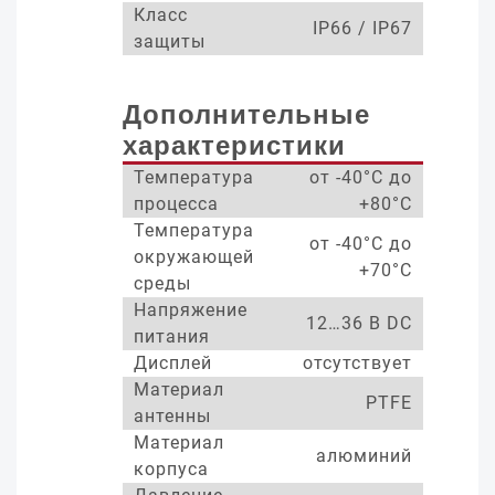
Класс
IP66 / IP67
защиты
Дополнительные
характеристики
Температура
от -40°С до
процесса
+80°С
Температура
от -40°С до
окружающей
+70°С
среды
Напряжение
12…36 В DC
питания
Дисплей
отсутствует
Материал
PTFE
антенны
Материал
алюминий
корпуса