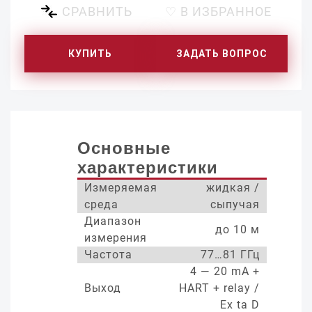
СРАВНИТЬ
♡ В ИЗБРАННОЕ
КУПИТЬ
ЗАДАТЬ ВОПРОС
Основные
характеристики
Измеряемая
жидкая /
среда
сыпучая
Диапазон
до 10 м
измерения
Частота
77…81 ГГц
4 — 20 mA +
Выход
HART + relay /
Ex ta D