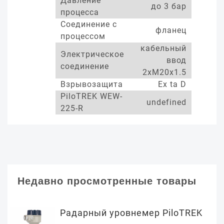
Давление
до 3 бар
процесса
Соединение с
фланец
процессом
кабельный
Электрическое
ввод
соединение
2xM20x1.5
Взрывозащита
Ex ta D
PiloTREK WEW-
undefined
225-R
Недавно просмотренные товары
Радарный уровнемер PiloTREK