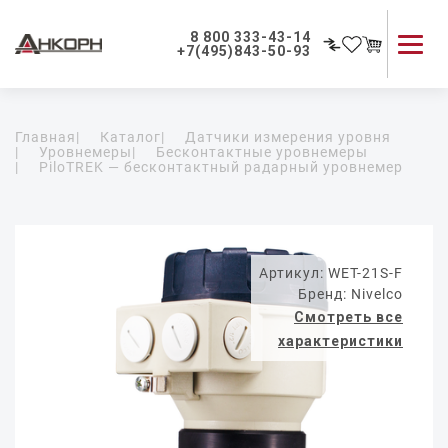
8 800 333-43-14
+7(495)843-50-93
Каталог продукции
Главная
|
Каталог
|
Датчики измерения уровня
Применение приборов
|
Уровнемеры
|
Бесконтактные уровнемеры
|
PiloTREK — бесконтактный радарный уровнемер
Как мы работаем
О компании
Контакты
Артикул: WET-21S-F
Бренд: Nivelco
Смотреть все
характеристики