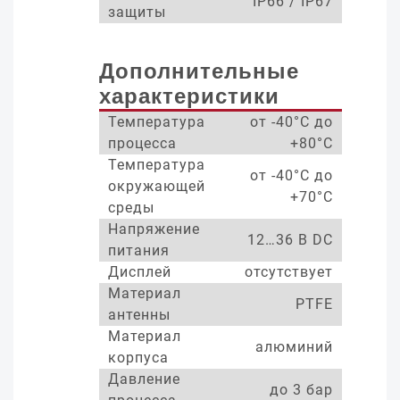
IP66 / IP67
защиты
Дополнительные
характеристики
Температура
от -40°С до
процесса
+80°С
Температура
от -40°С до
окружающей
+70°С
среды
Напряжение
12…36 В DC
питания
Дисплей
отсутствует
Материал
PTFE
антенны
Материал
алюминий
корпуса
Давление
до 3 бар