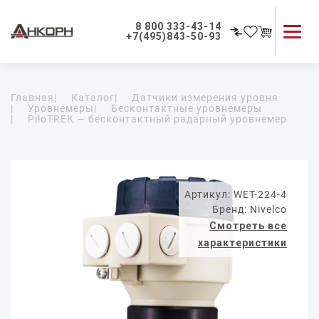
8 800 333-43-14
+7(495)843-50-93
Каталог продукции
Главная
|
Каталог
|
Датчики измерения уровня
Применение приборов
|
Уровнемеры
|
Бесконтактные уровнемеры
|
PiloTREK — бесконтактный радарный уровнемер
Как мы работаем
О компании
Контакты
Артикул: WET-224-4
Бренд: Nivelco
Смотреть все
характеристики