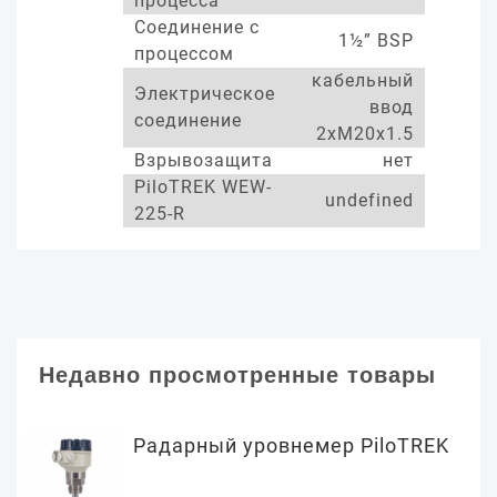
процесса
Соединение с
1½” BSP
процессом
кабельный
Электрическое
ввод
соединение
2xM20x1.5
Взрывозащита
нет
PiloTREK WEW-
undefined
225-R
Недавно просмотренные товары
Радарный уровнемер PiloTREK