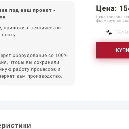
Цена: 15
ия под ваш проект -
ок
Цена товаров за
формируется исх
, приложите техническое
СРАВ
а почту
КУП
ерёт оборудование со 100%
вия, чтобы вы сохранили
йную работу процессов и
оверяет вам производство.
еристики