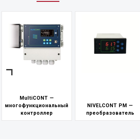
NIVELCONT PKK —
NIVELCONT PM —
многофункциональны
преобразователь
переключатель