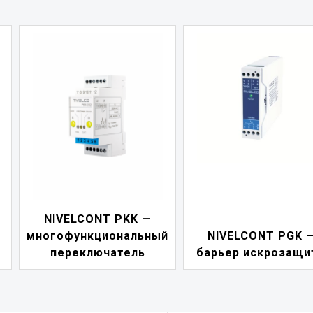
NIVELCONT PDF 
й
NIVELCONT PGK —
индикатор токов
барьер искрозащиты
петли