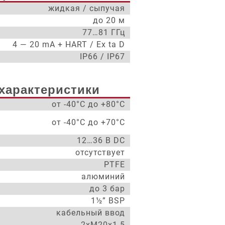
жидкая / сыпучая
до 20 м
77…81 ГГц
4 — 20 mA + HART / Ex ta D
IP66 / IP67
характеристики
от -40°С до +80°С
от -40°С до +70°С
12…36 В DC
отсутствует
PTFE
алюминий
до 3 бар
1½” BSP
кабельный ввод
2xM20x1.5