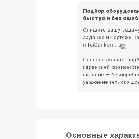
Подбор оборудован
быстро и без ошиб
Опишите вашу задачу
задание и чертежи н
info@ankorn.ru
Наш специалист подб
гарантией соответст
главное — бесперебо
уважение тех, кто д
Основные характ