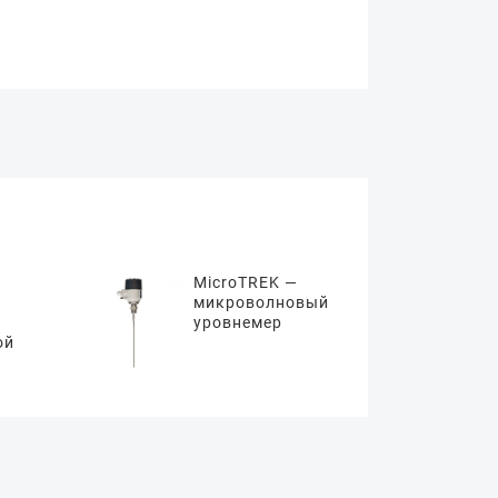
MicroTREK —
микроволновый
уровнемер
ой