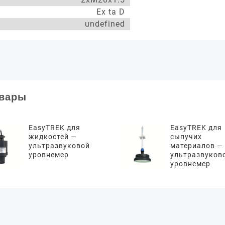
Ex ta D
undefined
овары
EasyTREK для
EasyTREK для
жидкостей —
сыпучих
ультразвуковой
материалов —
уровнемер
ультразвуков
уровнемер