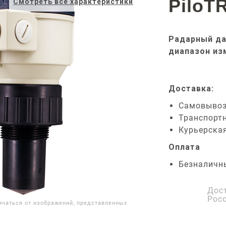
PiloT
Смотреть все характеристики
Радарный да
диапазон из
Доставка:
Самовыво
Транспорт
Курьерска
Оплата
Безналичн
Дос
Рос
ичаться от изображений, представленных