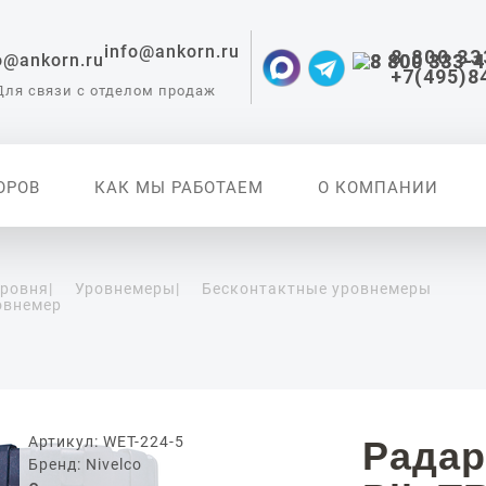
info@ankorn.ru
8 800 33
+7(495)8
Для связи с отделом продаж
ОРОВ
КАК МЫ РАБОТАЕМ
О КОМПАНИИ
уровня
|
Уровнемеры
|
Бесконтактные уровнемеры
овнемер
 приборы для
ации
Артикул: WET-224-5
Радар
Бренд: Nivelco