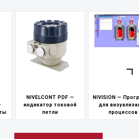
—
NIVISION — Программа
ой
для визуализации
NIPOWER — бл
процессов
питания