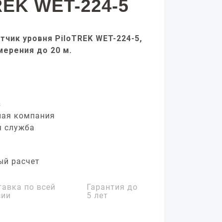
REK WET-224-5
тчик уровня PiloTREK WET-224-5,
мерения до 20 м.
з
ная компания
я служба
ый расчет
тавка по всей
Гарантия до
сии
5 лет