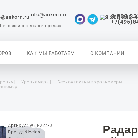
info@ankorn.ru
8 800 33
+7(495)8
Для связи с отделом продаж
ОРОВ
КАК МЫ РАБОТАЕМ
О КОМПАНИИ
уровня
|
Уровнемеры
|
Бесконтактные уровнемеры
овнемер
 приборы для
ации
Артикул: WET-224-J
Радар
Бренд: Nivelco