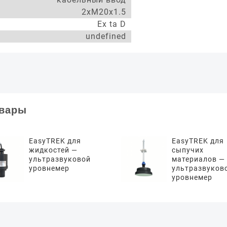
2xM20x1.5
Ex ta D
undefined
овары
EasyTREK для
EasyTREK для
жидкостей —
сыпучих
ультразвуковой
материалов —
уровнемер
ультразвуков
уровнемер