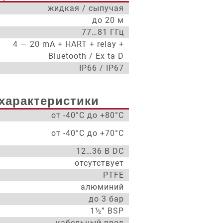
жидкая / сыпучая
до 20 м
77…81 ГГц
4 — 20 mA + HART + relay +
Bluetooth / Ex ta D
IP66 / IP67
характеристики
от -40°С до +80°С
от -40°С до +70°С
12…36 В DC
отсутствует
PTFE
алюминий
до 3 бар
1½” BSP
кабельный ввод