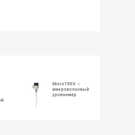
MicroTREK —
микроволновый
уровнемер
ой