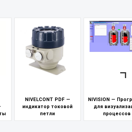
NIVELCONT PDF —
NIVISION — Прог
—
индикатор токовой
для визуализа
ты
петли
процессов