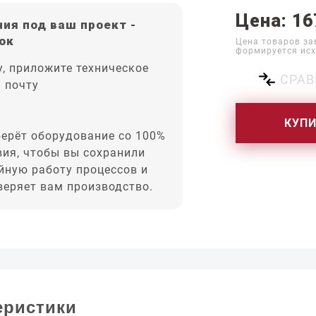
Цена: 16
ия под ваш проект -
ок
Цена товаров за
формируется исх
, приложите техническое
СРАВ
а почту
КУП
ерёт оборудование со 100%
вия, чтобы вы сохранили
йную работу процессов и
оверяет вам производство.
еристики