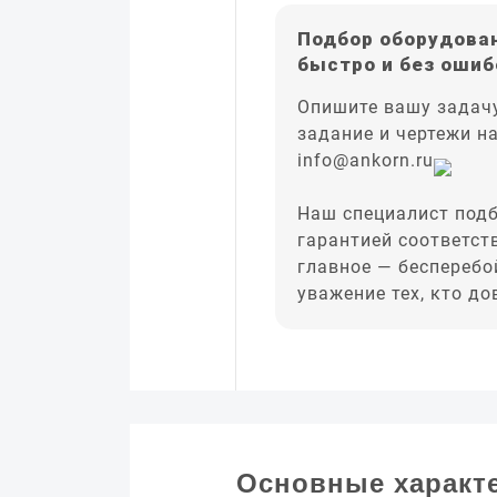
Подбор оборудован
быстро и без ошиб
Опишите вашу задачу
задание и чертежи н
info@ankorn.ru
Наш специалист подб
гарантией соответст
главное — бесперебо
уважение тех, кто д
Основные характ