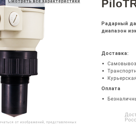
PiloT
Смотреть все характеристики
Радарный да
диапазон из
Доставка:
Самовыво
Транспорт
Курьерска
Оплата
Безналичн
Дос
Рос
ичаться от изображений, представленных