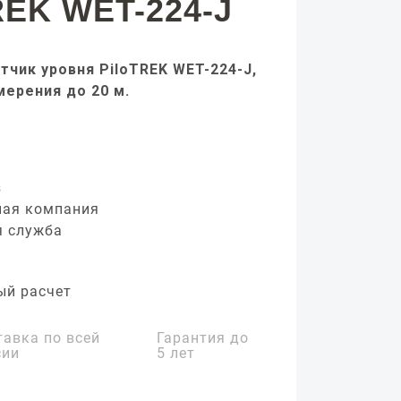
REK WET-224-J
тчик уровня PiloTREK WET-224-J,
мерения до 20 м.
з
ная компания
я служба
ый расчет
тавка по всей
Гарантия до
сии
5 лет