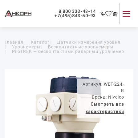
8 800 333-43-14
+7(495)843-50-93
Каталог продукции
Главная
|
Каталог
|
Датчики измерения уровня
Применение приборов
|
Уровнемеры
|
Бесконтактные уровнемеры
|
PiloTREK — бесконтактный радарный уровнемер
Как мы работаем
О компании
Контакты
Артикул: WET-224-
R
Бренд: Nivelco
Смотреть все
характеристики