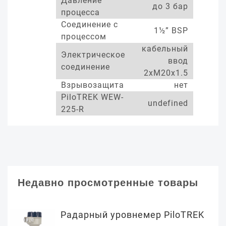
Давление
до 3 бар
процесса
Соединение с
1½” BSP
процессом
кабельный
Электрическое
ввод
соединение
2xM20x1.5
Взрывозащита
нет
PiloTREK WEW-
undefined
225-R
Недавно просмотренные товары
Радарный уровнемер PiloTREK