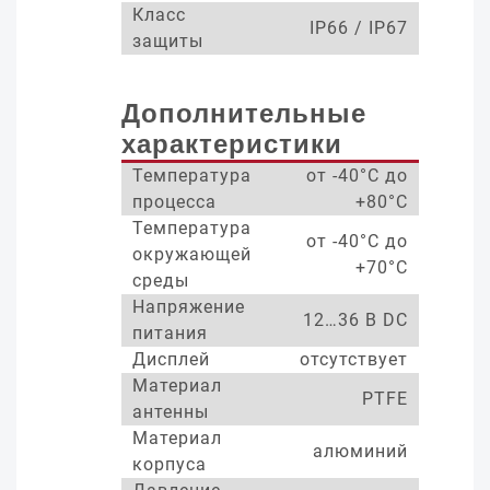
Класс
IP66 / IP67
защиты
Дополнительные
характеристики
Температура
от -40°С до
процесса
+80°С
Температура
от -40°С до
окружающей
+70°С
среды
Напряжение
12…36 В DC
питания
Дисплей
отсутствует
Материал
PTFE
антенны
Материал
алюминий
корпуса