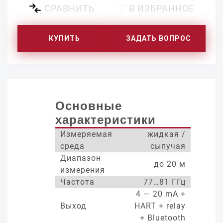
СРАВНИТЬ
♡ В ИЗБРАННОЕ
КУПИТЬ
ЗАДАТЬ ВОПРОС
Основные
характеристики
Измеряемая
жидкая /
среда
сыпучая
Диапазон
до 20 м
измерения
Частота
77…81 ГГц
4 — 20 mA +
Выход
HART + relay
+ Bluetooth