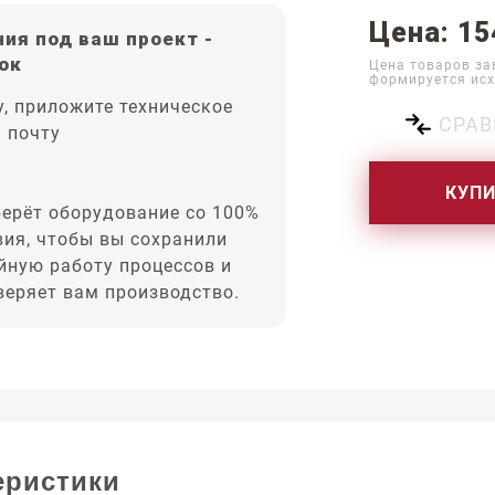
Цена: 15
ия под ваш проект -
ок
Цена товаров за
формируется исх
, приложите техническое
СРАВ
а почту
КУП
ерёт оборудование со 100%
вия, чтобы вы сохранили
йную работу процессов и
оверяет вам производство.
еристики