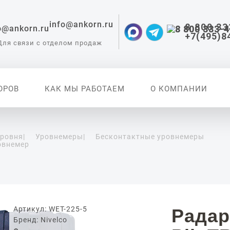
info@ankorn.ru
8 800 33
+7(495)8
Для связи с отделом продаж
ОРОВ
КАК МЫ РАБОТАЕМ
О КОМПАНИИ
уровня
|
Уровнемеры
|
Бесконтактные уровнемеры
овнемер
 приборы для
ации
Артикул: WET-225-5
Радар
Бренд: Nivelco