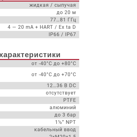
жидкая / сыпучая
до 20 м
77…81 ГГц
4 — 20 mA + HART / Ex ta D
IP66 / IP67
характеристики
от -40°С до +80°С
от -40°С до +70°С
12…36 В DC
отсутствует
PTFE
алюминий
до 3 бар
1½” NPT
кабельный ввод
2xM20x1.5