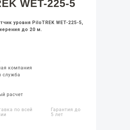
REK WET-225-5
тчик уровня PiloTREK WET-225-5,
мерения до 20 м.
з
ная компания
я служба
ый расчет
тавка по всей
Гарантия до
сии
5 лет