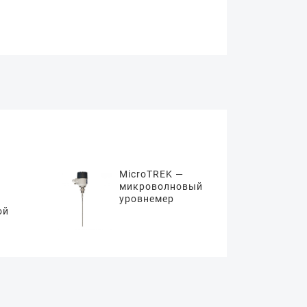
MicroTREK —
микроволновый
уровнемер
ой