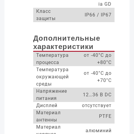
ia GD
Класс
IP66 / IP67
защиты
Дополнительные
характеристики
Температура
от -40°С до
процесса
+80°С
Температура
от -40°С до
окружающей
+70°С
среды
Напряжение
12…36 В DC
питания
Дисплей
отсутствует
Материал
PTFE
антенны
Материал
алюминий