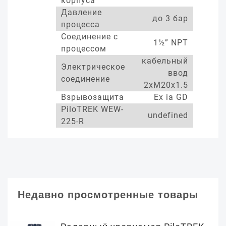
корпуса
Давление
до 3 бар
процесса
Соединение с
1½” NPT
процессом
кабельный
Электрическое
ввод
соединение
2xM20x1.5
Взрывозащита
Ex ia GD
PiloTREK WEW-
undefined
225-R
Недавно просмотренные товары