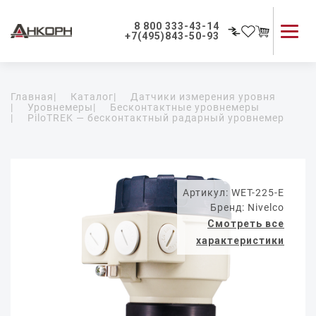
8 800 333-43-14
+7(495)843-50-93
Каталог продукции
Главная
|
Каталог
|
Датчики измерения уровня
Применение приборов
|
Уровнемеры
|
Бесконтактные уровнемеры
|
PiloTREK — бесконтактный радарный уровнемер
Как мы работаем
О компании
Контакты
Артикул: WET-225-E
Бренд: Nivelco
Смотреть все
характеристики