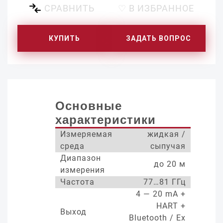
СРАВНИТЬ
♡ В ИЗБРАННОЕ
КУПИТЬ
ЗАДАТЬ ВОПРОС
Основные
характеристики
Измеряемая
жидкая /
среда
сыпучая
Диапазон
до 20 м
измерения
Частота
77…81 ГГц
4 — 20 mA +
HART +
Выход
Bluetooth / Ex