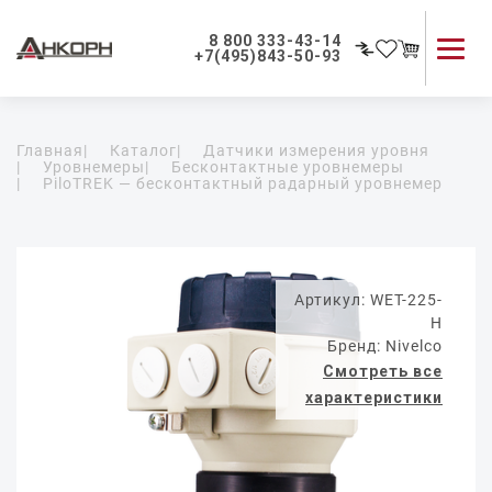
8 800 333-43-14
+7(495)843-50-93
Каталог продукции
Главная
|
Каталог
|
Датчики измерения уровня
Применение приборов
|
Уровнемеры
|
Бесконтактные уровнемеры
|
PiloTREK — бесконтактный радарный уровнемер
Как мы работаем
О компании
Контакты
Артикул: WET-225-
H
Бренд: Nivelco
Смотреть все
характеристики