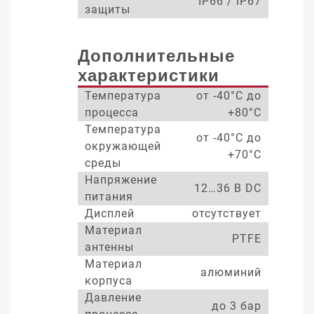
IP66 / IP67
защиты
Дополнительные
характеристики
Температура
от -40°С до
процесса
+80°С
Температура
от -40°С до
окружающей
+70°С
среды
Напряжение
12…36 В DC
питания
Дисплей
отсутствует
Материал
PTFE
антенны
Материал
алюминий
корпуса
Давление
до 3 бар