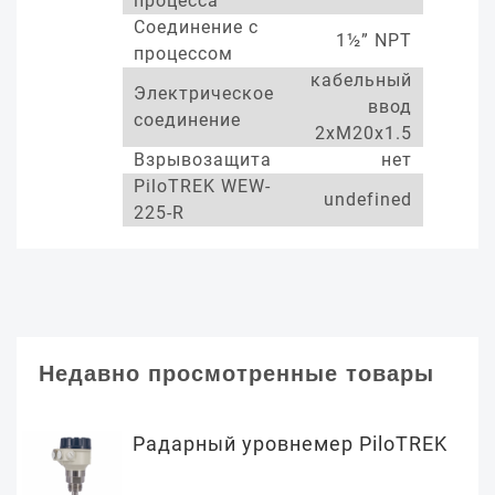
процесса
Соединение с
1½” NPT
процессом
кабельный
Электрическое
ввод
соединение
2xM20x1.5
Взрывозащита
нет
PiloTREK WEW-
undefined
225-R
Недавно просмотренные товары
Радарный уровнемер PiloTREK