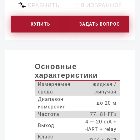
СРАВНИТЬ
♡ В ИЗБРАННОЕ
КУПИТЬ
ЗАДАТЬ ВОПРОС
Основные
характеристики
Измеряемая
жидкая /
среда
сыпучая
Диапазон
до 20 м
измерения
Частота
77…81 ГГц
4 — 20 mA +
Выход
HART + relay
Класс