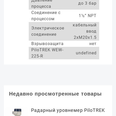
Давление
до 3 бар
процесса
Соединение с
1½” NPT
процессом
кабельный
Электрическое
ввод
соединение
2xM20x1.5
Взрывозащита
нет
PiloTREK WEW-
undefined
225-R
Недавно просмотренные товары
Радарный уровнемер PiloTREK