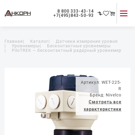
8 800 333-43-14
+7(495)843-50-93
Каталог продукции
Главная
|
Каталог
|
Датчики измерения уровня
Применение приборов
|
Уровнемеры
|
Бесконтактные уровнемеры
|
PiloTREK — бесконтактный радарный уровнемер
Как мы работаем
О компании
Контакты
Артикул: WET-225-
R
Бренд: Nivelco
Смотреть все
характеристики