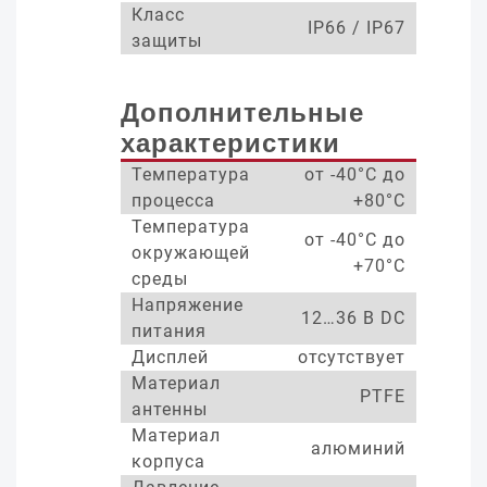
Класс
IP66 / IP67
защиты
Дополнительные
характеристики
Температура
от -40°С до
процесса
+80°С
Температура
от -40°С до
окружающей
+70°С
среды
Напряжение
12…36 В DC
питания
Дисплей
отсутствует
Материал
PTFE
антенны
Материал
алюминий
корпуса