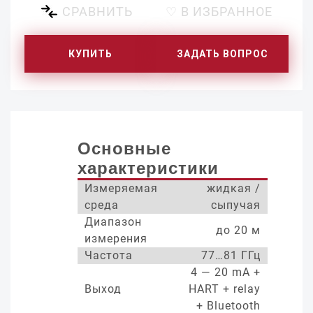
СРАВНИТЬ
♡ В ИЗБРАННОЕ
КУПИТЬ
ЗАДАТЬ ВОПРОС
Основные
характеристики
Измеряемая
жидкая /
среда
сыпучая
Диапазон
до 20 м
измерения
Частота
77…81 ГГц
4 — 20 mA +
Выход
HART + relay
+ Bluetooth