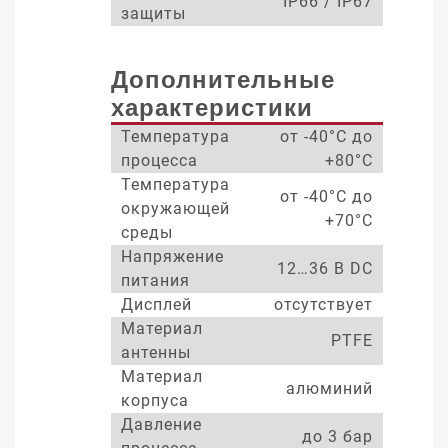
IP66 / IP67
защиты
Дополнительные
характеристики
Температура
от -40°С до
процесса
+80°С
Температура
от -40°С до
окружающей
+70°С
среды
Напряжение
12…36 В DC
питания
Дисплей
отсутствует
Материал
PTFE
антенны
Материал
алюминий
корпуса
Давление
до 3 бар