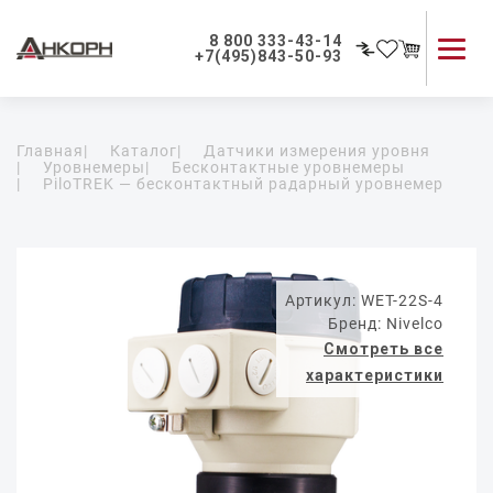
8 800 333-43-14
+7(495)843-50-93
Каталог продукции
Главная
|
Каталог
|
Датчики измерения уровня
Применение приборов
|
Уровнемеры
|
Бесконтактные уровнемеры
|
PiloTREK — бесконтактный радарный уровнемер
Как мы работаем
О компании
Контакты
Артикул: WET-22S-4
Бренд: Nivelco
Смотреть все
характеристики