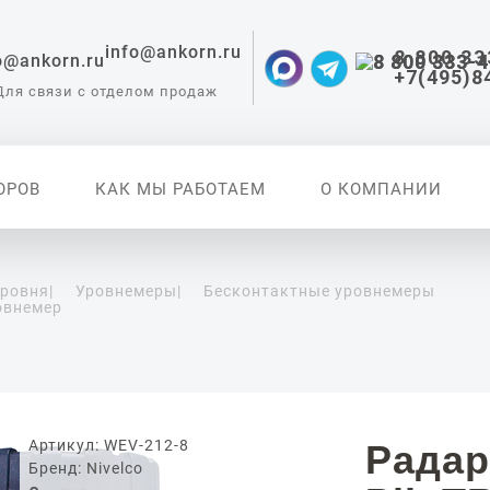
info@ankorn.ru
8 800 33
+7(495)8
Для связи с отделом продаж
ОРОВ
КАК МЫ РАБОТАЕМ
О КОМПАНИИ
уровня
|
Уровнемеры
|
Бесконтактные уровнемеры
овнемер
 приборы для
ации
Артикул: WEV-212-8
Радар
Бренд: Nivelco