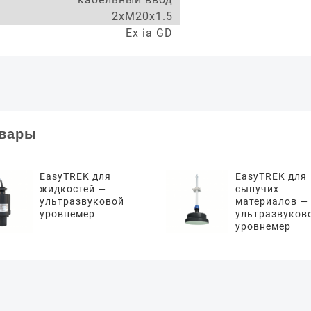
2xM20x1.5
Ex ia GD
овары
EasyTREK для
EasyTREK для
жидкостей —
сыпучих
ультразвуковой
материалов —
уровнемер
ультразвуков
уровнемер