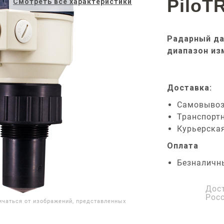
PiloT
Смотреть все характеристики
Радарный да
диапазон из
Доставка:
Самовыво
Транспорт
Курьерска
Оплата
Безналичн
Дос
Рос
ичаться от изображений, представленных