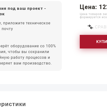
Цена: 12
ия под ваш проект -
ок
Цена товаров за
формируется исх
, приложите техническое
СРАВ
а почту
КУП
ерёт оборудование со 100%
вия, чтобы вы сохранили
йную работу процессов и
оверяет вам производство.
еристики