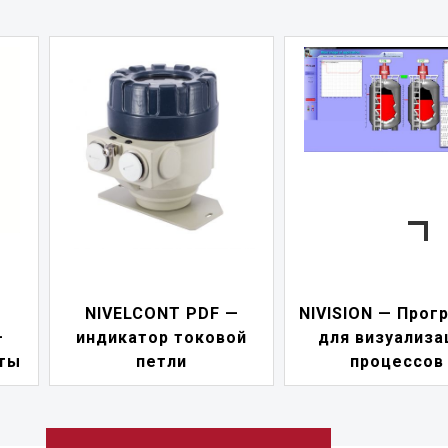
NIVELCONT PDF —
NIVISION — Прог
—
индикатор токовой
для визуализа
ты
петли
процессов