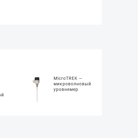
MicroTREK —
микроволновый
уровнемер
ой