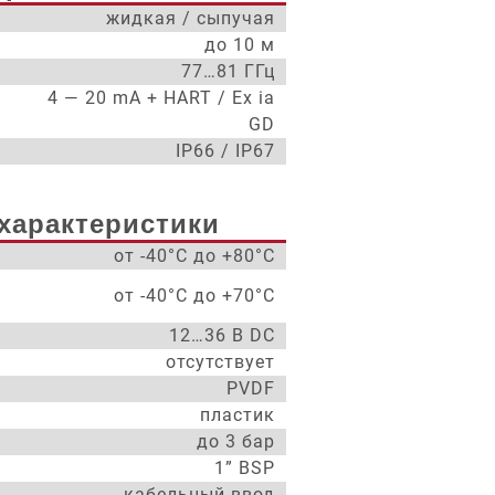
жидкая / сыпучая
до 10 м
77…81 ГГц
4 — 20 mA + HART / Ex ia
GD
IP66 / IP67
характеристики
от -40°С до +80°С
от -40°С до +70°С
12…36 В DC
отсутствует
PVDF
пластик
до 3 бар
1” BSP
кабельный ввод