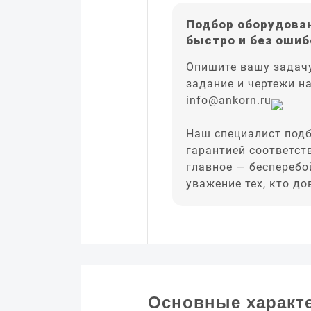
Подбор оборудован
быстро и без ошиб
Опишите вашу задачу
задание и чертежи н
info@ankorn.ru
Наш специалист подб
гарантией соответст
главное — бесперебо
уважение тех, кто д
Основные характ