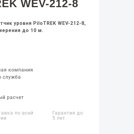
REK WEV-212-8
тчик уровня PiloTREK WEV-212-8,
мерения до 10 м.
з
ная компания
я служба
ый расчет
тавка по всей
Гарантия до
сии
5 лет