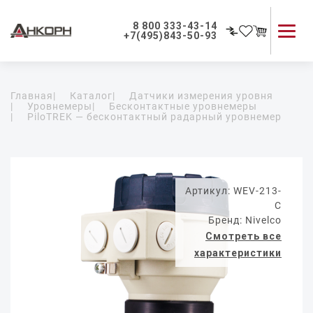
8 800 333-43-14
+7(495)843-50-93
Каталог продукции
Главная
|
Каталог
|
Датчики измерения уровня
Применение приборов
|
Уровнемеры
|
Бесконтактные уровнемеры
|
PiloTREK — бесконтактный радарный уровнемер
Как мы работаем
О компании
Контакты
Артикул: WEV-213-
C
Бренд: Nivelco
Смотреть все
характеристики