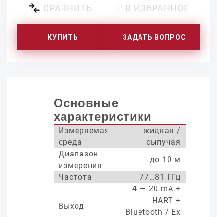
СРАВНИТЬ
♡ В ИЗБРАННОЕ
КУПИТЬ
ЗАДАТЬ ВОПРОС
Основные
характеристики
Измеряемая
жидкая /
среда
сыпучая
Диапазон
до 10 м
измерения
Частота
77…81 ГГц
4 — 20 mA +
HART +
Выход
Bluetooth / Ex