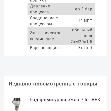
корпуса
Давление
до 3 бар
процесса
Соединение с
1” NPT
процессом
кабельный
Электрическое
ввод
соединение
2xM20x1.5
Взрывозащита
Ex ta D
Недавно просмотренные товары
Радарный уровнемер PiloTREK