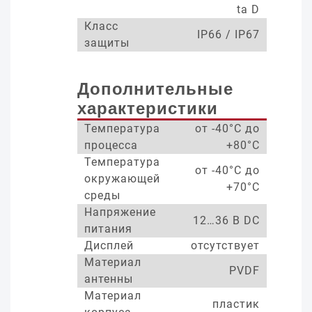
ta D
Класс
IP66 / IP67
защиты
Дополнительные
характеристики
Температура
от -40°С до
процесса
+80°С
Температура
от -40°С до
окружающей
+70°С
среды
Напряжение
12…36 В DC
питания
Дисплей
отсутствует
Материал
PVDF
антенны
Материал
пластик