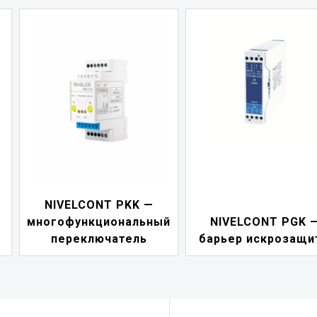
KK —
NIVELCONT
альный
NIVELCONT PGK —
индикатор 
ель
барьер искрозащиты
петл