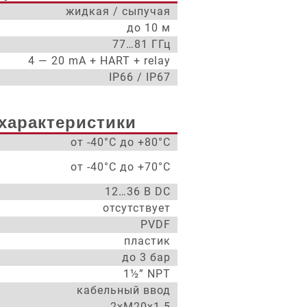
жидкая / сыпучая
до 10 м
77…81 ГГц
4 — 20 mA + HART + relay
IP66 / IP67
характеристики
от -40°С до +80°С
от -40°С до +70°С
12…36 В DC
отсутствует
PVDF
пластик
до 3 бар
1½” NPT
кабельный ввод
2xM20x1.5