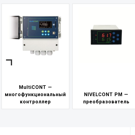
NIVELCONT P
ьный
NIVELCONT PM —
многофункцион
преобразователь
переключат