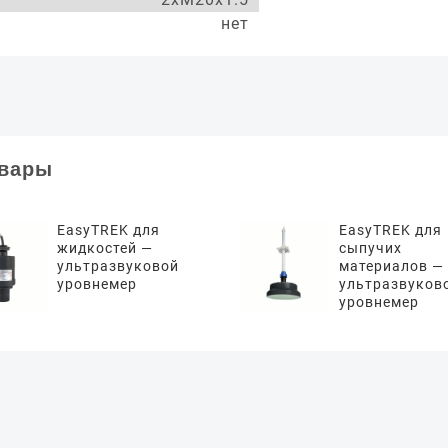
нет
овары
EasyTREK для
EasyTREK для
жидкостей —
сыпучих
ультразвуковой
материалов —
уровнемер
ультразвуков
уровнемер