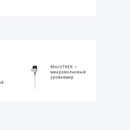
MicroTREK —
микроволновый
уровнемер
ой