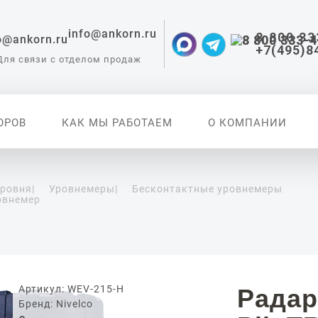
info@ankorn.ru
8 800 33
+7(495)8
Для связи с отделом продаж
ОРОВ
КАК МЫ РАБОТАЕМ
О КОМПАНИИ
уровня
|
Уровнемеры
|
Бесконтактные уровнемеры
овнемер
 приборы для
ации
Артикул: WEV-215-H
Радар
Бренд: Nivelco