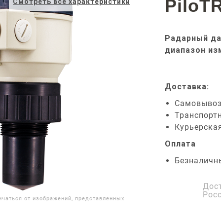
PiloT
Смотреть все характеристики
Радарный да
диапазон из
Доставка:
Самовыво
Транспорт
Курьерска
Оплата
Безналичн
Дос
Рос
ичаться от изображений, представленных