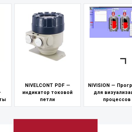
 PDF —
NIVISION — Программа
токовой
для визуализации
NIPOWE
и
процессов
пит