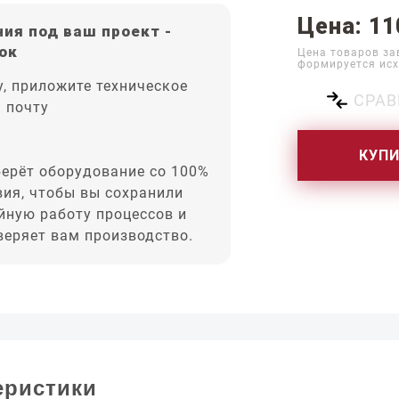
Цена: 11
ия под ваш проект -
ок
Цена товаров за
формируется исх
, приложите техническое
СРАВ
а почту
КУП
ерёт оборудование со 100%
вия, чтобы вы сохранили
йную работу процессов и
оверяет вам производство.
еристики