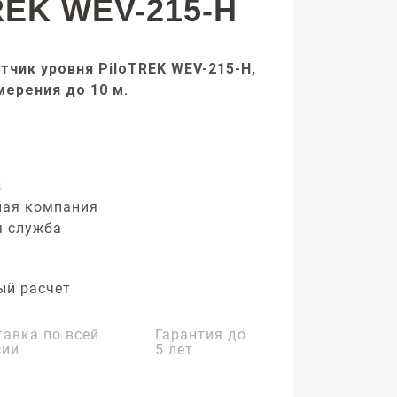
REK WEV-215-H
тчик уровня PiloTREK WEV-215-H,
мерения до 10 м.
з
ная компания
я служба
ый расчет
тавка по всей
Гарантия до
сии
5 лет