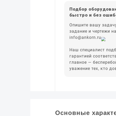
Подбор оборудован
быстро и без ошиб
Опишите вашу задачу
задание и чертежи н
info@ankorn.ru
Наш специалист подб
гарантией соответст
главное — бесперебо
уважение тех, кто д
Основные характ