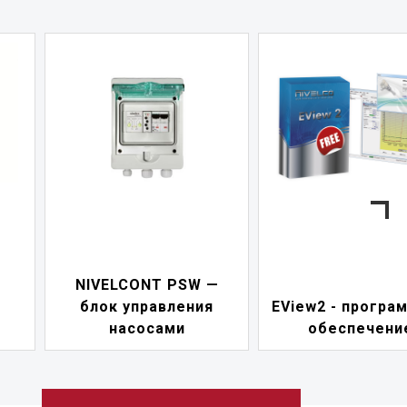
—
UNICOMM —
EView2 - программное
коммуникацио
обеспечение
модуль HART-