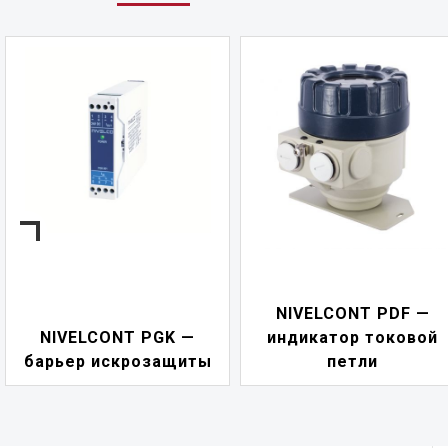
NIVELCONT PDF —
NIVISION — Программ
индикатор токовой
для визуализации
петли
процессов