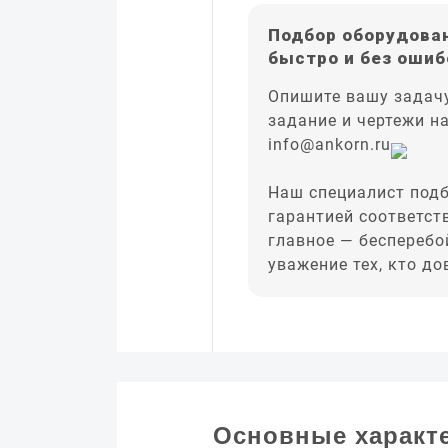
Подбор оборудован
быстро и без ошиб
Опишите вашу задачу
задание и чертежи н
info@ankorn.ru
Наш специалист подб
гарантией соответст
главное — бесперебо
уважение тех, кто д
Основные характ