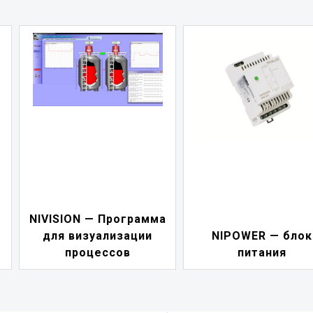
а
NIVELCONT PSW 
NIPOWER — блок
блок управления
питания
насосами