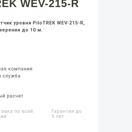
REK WEV-215-R
тчик уровня PiloTREK WEV-215-R,
мерения до 10 м.
з
ная компания
я служба
ый расчет
тавка по всей
Гарантия до
сии
5 лет