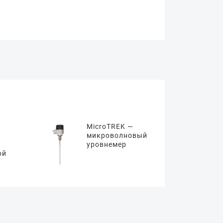
MicroTREK —
микроволновый
уровнемер
ой