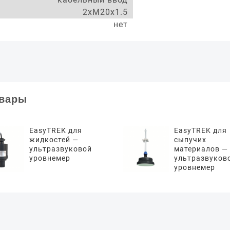
2xM20x1.5
нет
овары
EasyTREK для
EasyTREK для
жидкостей —
сыпучих
ультразвуковой
материалов —
уровнемер
ультразвуков
уровнемер