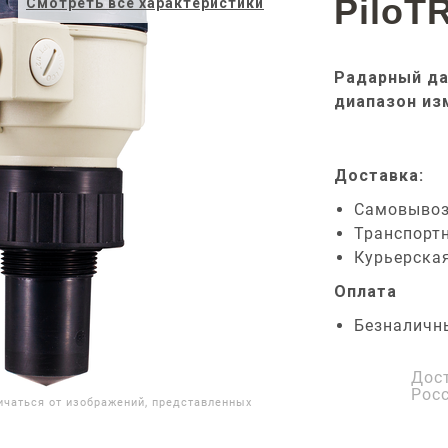
PiloT
Смотреть все характеристики
Радарный да
диапазон из
Доставка:
Самовыво
Транспорт
Курьерска
Оплата
Безналичн
Дос
Рос
ичаться от изображений, представленных