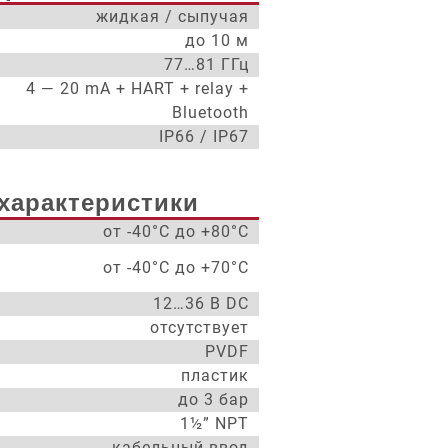
жидкая / сыпучая
до 10 м
77…81 ГГц
4 — 20 mA + HART + relay +
Bluetooth
IP66 / IP67
характеристики
от -40°С до +80°С
от -40°С до +70°С
12…36 В DC
отсутствует
PVDF
пластик
до 3 бар
1½” NPT
кабельный ввод