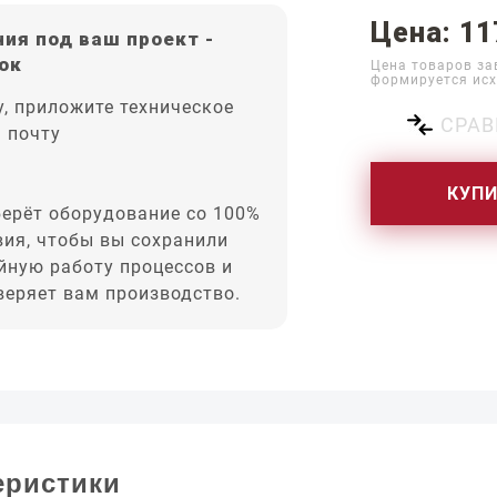
Цена: 11
ия под ваш проект -
ок
Цена товаров за
формируется исх
, приложите техническое
СРАВ
а почту
КУП
ерёт оборудование со 100%
вия, чтобы вы сохранили
йную работу процессов и
оверяет вам производство.
еристики