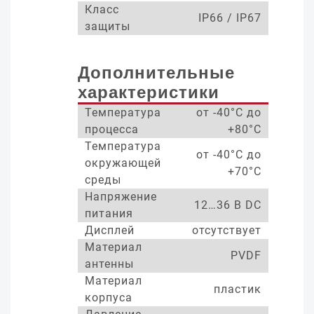
Класс
IP66 / IP67
защиты
Дополнительные
характеристики
Температура
от -40°С до
процесса
+80°С
Температура
от -40°С до
окружающей
+70°С
среды
Напряжение
12…36 В DC
питания
Дисплей
отсутствует
Материал
PVDF
антенны
Материал
пластик
корпуса