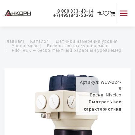
8 800 333-43-14
+7(495)843-50-93
Каталог продукции
Главная
|
Каталог
|
Датчики измерения уровня
Применение приборов
|
Уровнемеры
|
Бесконтактные уровнемеры
|
PiloTREK — бесконтактный радарный уровнемер
Как мы работаем
О компании
Контакты
Артикул: WEV-224-
8
Бренд: Nivelco
Смотреть все
характеристики