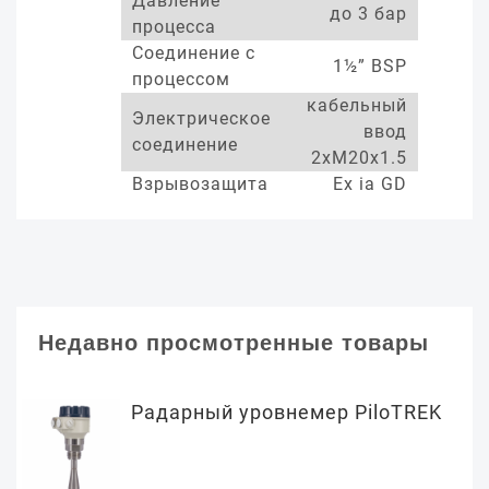
Давление
до 3 бар
процесса
Соединение с
1½” BSP
процессом
кабельный
Электрическое
ввод
соединение
2xM20x1.5
Взрывозащита
Ex ia GD
Недавно просмотренные товары
Радарный уровнемер PiloTREK