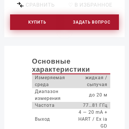
СРАВНИТЬ
♡ В ИЗБРАННОЕ
КУПИТЬ
ЗАДАТЬ ВОПРОС
Основные
характеристики
Измеряемая
жидкая /
среда
сыпучая
Диапазон
до 20 м
измерения
Частота
77…81 ГГц
4 — 20 mA +
Выход
HART / Ex ia
GD