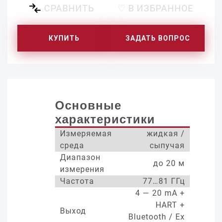
СРАВНИТЬ
♡ В ИЗБРАННОЕ
КУПИТЬ
ЗАДАТЬ ВОПРОС
Основные
характеристики
Измеряемая
жидкая /
среда
сыпучая
Диапазон
до 20 м
измерения
Частота
77…81 ГГц
4 — 20 mA +
HART +
Выход
Bluetooth / Ex