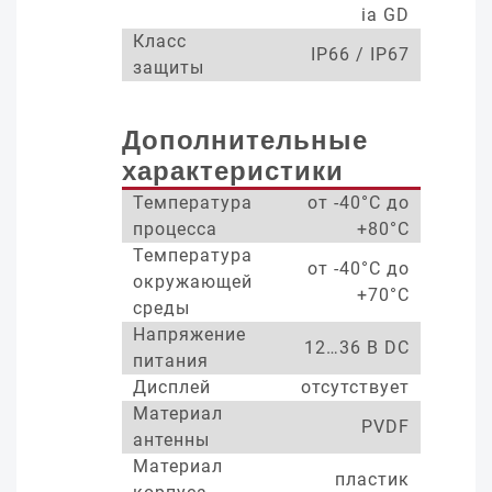
ia GD
Класс
IP66 / IP67
защиты
Дополнительные
характеристики
Температура
от -40°С до
процесса
+80°С
Температура
от -40°С до
окружающей
+70°С
среды
Напряжение
12…36 В DC
питания
Дисплей
отсутствует
Материал
PVDF
антенны
Материал
пластик