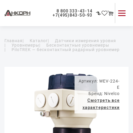
8 800 333-43-14
+7(495)843-50-93
Каталог продукции
Главная
|
Каталог
|
Датчики измерения уровня
Применение приборов
|
Уровнемеры
|
Бесконтактные уровнемеры
|
PiloTREK — бесконтактный радарный уровнемер
Как мы работаем
О компании
Контакты
Артикул: WEV-224-
E
Бренд: Nivelco
Смотреть все
характеристики