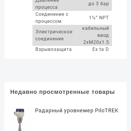
Давление
до 3 бар
процесса
Соединение с
1½” NPT
процессом
кабельный
Электрическое
ввод
соединение
2xM20x1.5
Взрывозащита
Ex ta D
Недавно просмотренные товары
Радарный уровнемер PiloTREK