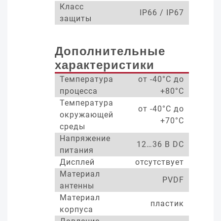
Класс
IP66 / IP67
защиты
Дополнительные
характеристики
Температура
от -40°С до
процесса
+80°С
Температура
от -40°С до
окружающей
+70°С
среды
Напряжение
12…36 В DC
питания
Дисплей
отсутствует
Материал
PVDF
антенны
Материал
пластик
корпуса