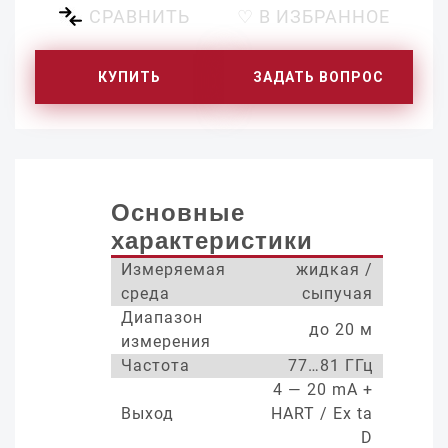
СРАВНИТЬ
♡ В ИЗБРАННОЕ
КУПИТЬ
ЗАДАТЬ ВОПРОС
Основные
характеристики
Измеряемая
жидкая /
среда
сыпучая
Диапазон
до 20 м
измерения
Частота
77…81 ГГц
4 — 20 mA +
Выход
HART / Ex ta
D