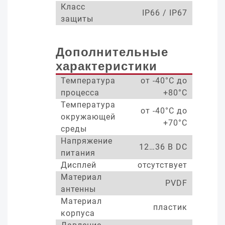
Класс
IP66 / IP67
защиты
Дополнительные
характеристики
Температура
от -40°С до
процесса
+80°С
Температура
от -40°С до
окружающей
+70°С
среды
Напряжение
12…36 В DC
питания
Дисплей
отсутствует
Материал
PVDF
антенны
Материал
пластик
корпуса