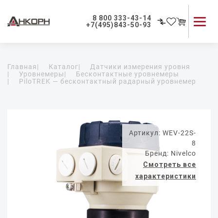
8 800 333-43-14
+7(495)843-50-93
Каталог продукции
Главная
|
Каталог
|
Датчики измерения уровня
Применение приборов
|
Уровнемеры
|
Бесконтактные уровнемеры
|
PiloTREK — бесконтактный радарный уровнемер
Как мы работаем
О компании
Контакты
Артикул: WEV-22S-
8
Бренд: Nivelco
Смотреть все
характеристики