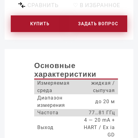
СРАВНИТЬ
♡ В ИЗБРАННОЕ
КУПИТЬ
ЗАДАТЬ ВОПРОС
Основные
характеристики
Измеряемая
жидкая /
среда
сыпучая
Диапазон
до 20 м
измерения
Частота
77…81 ГГц
4 — 20 mA +
Выход
HART / Ex ia
GD