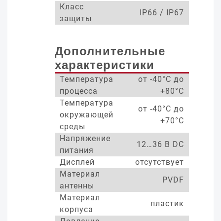
Класс
IP66 / IP67
защиты
Дополнительные
характеристики
Температура
от -40°С до
процесса
+80°С
Температура
от -40°С до
окружающей
+70°С
среды
Напряжение
12…36 В DC
питания
Дисплей
отсутствует
Материал
PVDF
антенны
Материал
пластик
корпуса