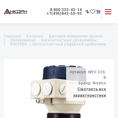
8 800 333-43-14
+7(495)843-50-93
Каталог продукции
Главная
|
Каталог
|
Датчики измерения уровня
Применение приборов
|
Уровнемеры
|
Бесконтактные уровнемеры
|
PiloTREK — бесконтактный радарный уровнемер
Как мы работаем
О компании
Контакты
Артикул: WEV-22S-
B
Бренд: Nivelco
Смотреть все
характеристики